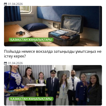
01.04.2026
ҚАЗАҚСТАН ЖАҢАЛЫҚТАРЫ
Пойызда немесе вокзалда затыңызды ұмытсаңыз не
істеу керек?
01.04.2026
ҚАЗАҚСТАН ЖАҢАЛЫҚТАРЫ