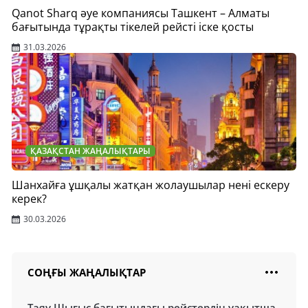
Qanot Sharq әуе компаниясы Ташкент – Алматы
бағытында тұрақты тікелей рейсті іске қосты
31.03.2026
ҚАЗАҚСТАН ЖАҢАЛЫҚТАРЫ
Шанхайға ұшқалы жатқан жолаушылар нені ескеру
керек?
30.03.2026
СОҢҒЫ ЖАҢАЛЫҚТАР
Таяу Шығыс бағытындағы рейстердің уақытша