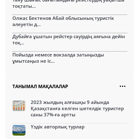
тоқтаты...
Олжас Бектенов Абай облысының туристік
әлеуетін д...
Дубайға ұшатын рейстер сәуірдің аяғына дейін
тоқ...
Пойызда немесе вокзалда затыңызды
ұмытсаңыз не іс...
ТАНЫМАЛ МАҚАЛАЛАР
2023 жылдың алғашқы 9 айында
Қазақстанға келген шетелдік туристер
саны 37%-ға артты
Үздік авторлық турлар