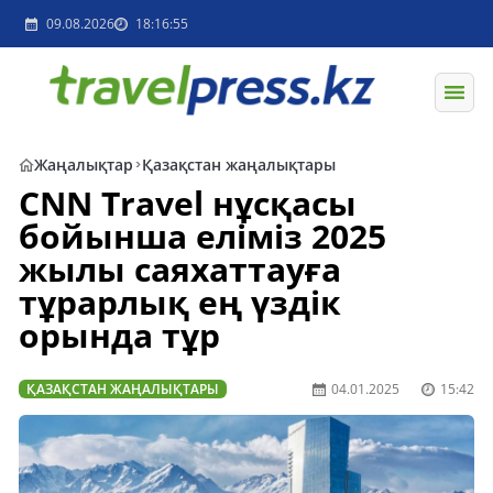
09.08.2026
18:16:55
Жаңалықтар
Қазақстан жаңалықтары
CNN Travel нұсқасы
бойынша еліміз 2025
жылы саяхаттауға
тұрарлық ең үздік
орында тұр
ҚАЗАҚСТАН ЖАҢАЛЫҚТАРЫ
04.01.2025
15:42