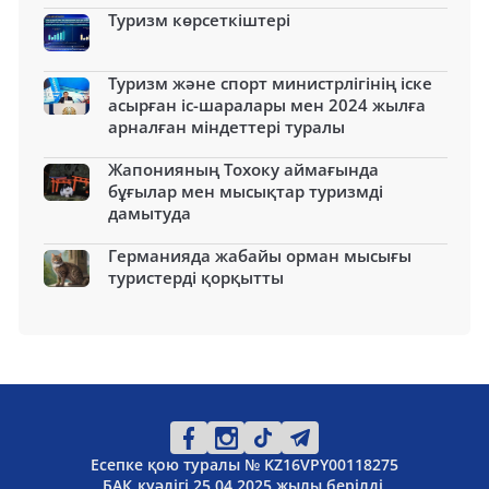
Туризм көрсеткіштері
Туризм және спорт министрлігінің іске
асырған іс-шаралары мен 2024 жылға
арналған міндеттері туралы
Жапонияның Тохоку аймағында
бұғылар мен мысықтар туризмді
дамытуда
Германияда жабайы орман мысығы
туристерді қорқытты
Есепке қою туралы № KZ16VPY00118275
БАҚ куәлігі 25.04.2025 жылы берілді.