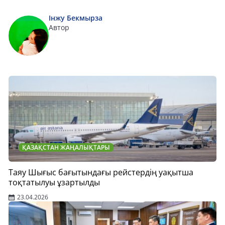
Інжу Бекмырза
Автор
ҚАЗАҚСТАН ЖАҢАЛЫҚТАРЫ
Таяу Шығыс бағытындағы рейстердің уақытша
тоқтатылуы ұзартылды
23.04.2026