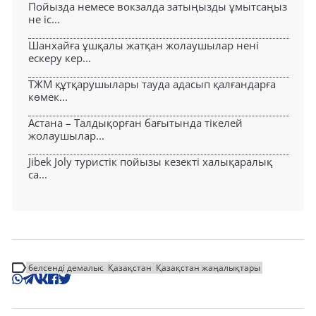
Пойызда немесе вокзалда затыңызды ұмытсаңыз
не іс...
Шанхайға ұшқалы жатқан жолаушылар нені
ескеру кер...
ТЖМ құтқарушылары тауда адасып қалғандарға
көмек...
Астана – Талдықорған бағытында тікелей
жолаушылар...
Jibek Joly туристік пойызы кезекті халықаралық
са...
белсенді демалыс
Қазақстан
Қазақстан жаңалықтары