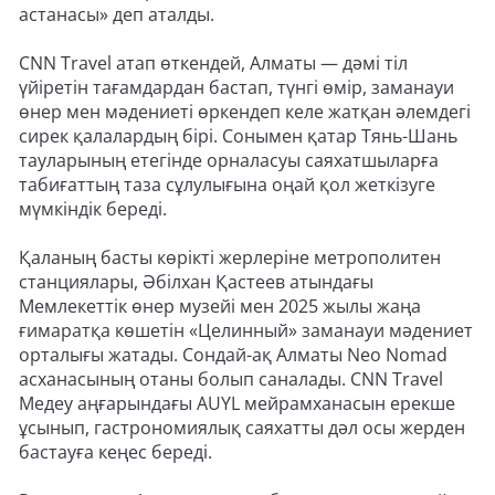
астанасы» деп аталды.
CNN Travel атап өткендей, Алматы — дәмі тіл
үйіретін тағамдардан бастап, түнгі өмір, заманауи
өнер мен мәдениеті өркендеп келе жатқан әлемдегі
сирек қалалардың бірі. Сонымен қатар Тянь-Шань
тауларының етегінде орналасуы саяхатшыларға
табиғаттың таза сұлулығына оңай қол жеткізуге
мүмкіндік береді.
Қаланың басты көрікті жерлеріне метрополитен
станциялары, Әбілхан Қастеев атындағы
Мемлекеттік өнер музейі мен 2025 жылы жаңа
ғимаратқа көшетін «Целинный» заманауи мәдениет
орталығы жатады. Сондай-ақ Алматы Neo Nomad
асханасының отаны болып саналады. CNN Travel
Медеу аңғарындағы AUYL мейрамханасын ерекше
ұсынып, гастрономиялық саяхатты дәл осы жерден
бастауға кеңес береді.