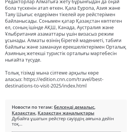
Редакторлар Алматыға жету бұрынғыдан да оңай
бола түскенін атап өткен. Қала Еуропа, Азия және
Таяу Шығыс елдерімен тікелей әуе рейстерімен
байланысады. Сонымен қатар Қазақстан көптеген
ел, соның ішінде АҚШ, Канада, Аустралия және
Ұлыбритания азаматтары үшін визасыз режим
ұсынады. Алматы өзінің бірегей мәдениеті, табиғи
байлығы және заманауи ерекшеліктерімен Орталық
Азияның жетекші туристік орталығы мәртебесін
нығайта түсуде.
Толық тізімді мына сілтеме арқылы көре
аласыз: https://edition.cnn.com/travel/best-
destinations-to-visit-2025/index.html
Новости по тегам:
белсенді демалыс
,
Қазақстан
,
Қазақстан жаңалықтары
Дубайға ұшатын рейстер сәуірдің аяғына дейін
тоқ...