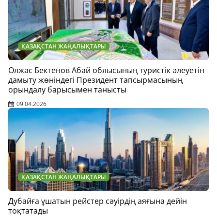
ҚАЗАҚСТАН ЖАҢАЛЫҚТАРЫ
Олжас Бектенов Абай облысының туристік әлеуетін
дамыту жөніндегі Президент тапсырмасының
орындалу барысымен танысты
09.04.2026
ҚАЗАҚСТАН ЖАҢАЛЫҚТАРЫ
Дубайға ұшатын рейстер сәуірдің аяғына дейін
тоқтатады