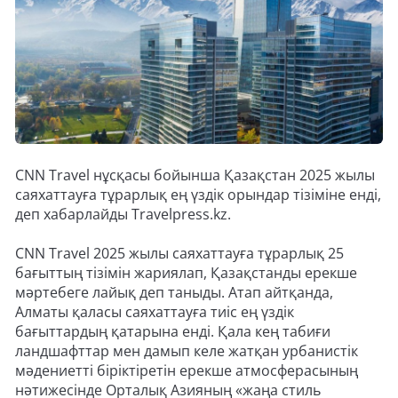
CNN Travel нұсқасы бойынша Қазақстан 2025 жылы
саяхаттауға тұрарлық ең үздік орындар тізіміне енді,
деп хабарлайды Travelpress.kz.
CNN Travel 2025 жылы саяхаттауға тұрарлық 25
бағыттың тізімін жариялап, Қазақстанды ерекше
мәртебеге лайық деп таныды. Атап айтқанда,
Алматы қаласы саяхаттауға тиіс ең үздік
бағыттардың қатарына енді. Қала кең табиғи
ландшафттар мен дамып келе жатқан урбанистік
мәдениетті біріктіретін ерекше атмосферасының
нәтижесінде Орталық Азияның «жаңа стиль