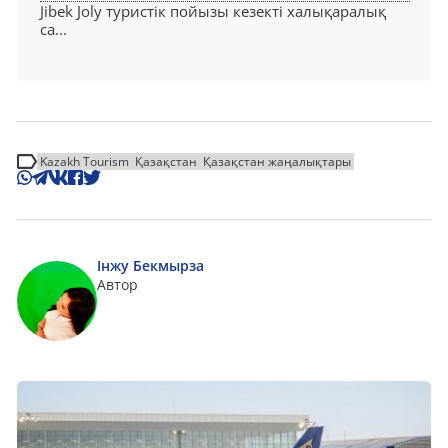
Jibek Joly туристік пойызы кезекті халықаралық
са...
Kazakh Tourism
Қазақстан
Қазақстан жаңалықтары
Інжу Бекмырза
Автор