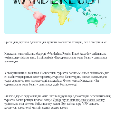
Британдық журнал Қазақстанды туристік марапатқа ұсынды, деп Travelpress.kz.
Қазақстан
жыл сайынғы беделді «Wanderlust Reader Travel Awards» сыйлығына
үміткерлер тізіміне енді. Біздің еліміз «Ең сұранысқа ие жаңа бағыт» санатында
ұсынылды
.
Ұлыбританияның танымал «Wanderlust» туристік басылымы жыл сайын әлемдегі
ең шабыттандыратын және тартымды туристік бағыттарды, саяхат саласындағы
үздік сервистер мен қызметтерді анықтайды. Өткен жылы Қазақстан «Ең
сұранысқа ие жаңа бағыт» санатында үздік бестікке енді.
Биылғы дауыс беру ашылды және ниет білдірушілер Қазақстанды перспективалық
туристік бағыт ретінде қолдай алады.
Әрбір дауыс маңызды және оған қатысу
үшін мына осы сілтеме бойынша өту қажет.
Бұл сайтқа кіру VPN арқылы
қосылуды қажет етуі мүмкін екенін ескеру қажет.