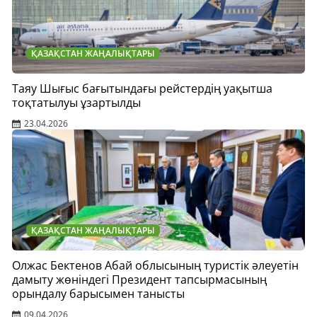
ҚАЗАҚСТАН ЖАҢАЛЫҚТАРЫ
Таяу Шығыс бағытындағы рейстердің уақытша
тоқтатылуы ұзартылды
23.04.2026
ҚАЗАҚСТАН ЖАҢАЛЫҚТАРЫ
Олжас Бектенов Абай облысының туристік әлеуетін
дамыту жөніндегі Президент тапсырмасының
орындалу барысымен танысты
09.04.2026