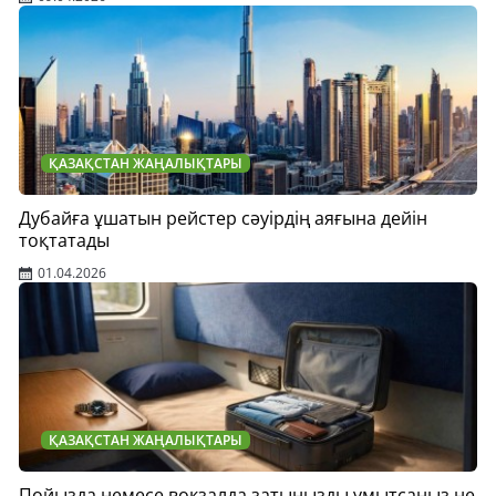
ҚАЗАҚСТАН ЖАҢАЛЫҚТАРЫ
Дубайға ұшатын рейстер сәуірдің аяғына дейін
тоқтатады
01.04.2026
ҚАЗАҚСТАН ЖАҢАЛЫҚТАРЫ
Пойызда немесе вокзалда затыңызды ұмытсаңыз не