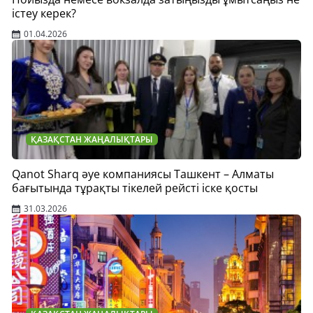
істеу керек?
01.04.2026
ҚАЗАҚСТАН ЖАҢАЛЫҚТАРЫ
Qanot Sharq әуе компаниясы Ташкент – Алматы
бағытында тұрақты тікелей рейсті іске қосты
31.03.2026