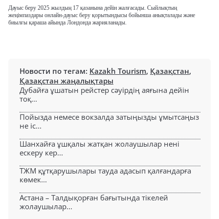
Дауыс беру 2025 жылдың 17 қазанына дейін жалғасады. Сыйлықтың
жеңімпаздары онлайн-дауыс беру қорытындысы бойынша анықталады және
биылғы қараша айында Лондонда жарияланады.
Новости по тегам:
Kazakh Tourism
,
Қазақстан
,
Қазақстан жаңалықтары
Дубайға ұшатын рейстер сәуірдің аяғына дейін
тоқ...
Пойызда немесе вокзалда затыңызды ұмытсаңыз
не іс...
Шанхайға ұшқалы жатқан жолаушылар нені
ескеру кер...
ТЖМ құтқарушылары тауда адасып қалғандарға
көмек...
Астана – Талдықорған бағытында тікелей
жолаушылар...