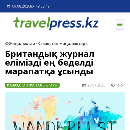
09.08.2026
19:52:49
Жаңалықтар
Қазақстан жаңалықтары
Британдық журнал
елімізді ең беделді
марапатқа ұсынды
ҚАЗАҚСТАН ЖАҢАЛЫҚТАРЫ
28.07.2025
15:57