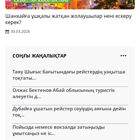
ҚАЗАҚСТАН ЖАҢАЛЫҚТАРЫ
Шанхайға ұшқалы жатқан жолаушылар нені ескеру
керек?
30.03.2026
СОҢҒЫ ЖАҢАЛЫҚТАР
Таяу Шығыс бағытындағы рейстердің уақытша
тоқтаты...
Олжас Бектенов Абай облысының туристік
әлеуетін д...
Дубайға ұшатын рейстер сәуірдің аяғына дейін
тоқ...
Пойызда немесе вокзалда затыңызды
ұмытсаңыз не іс...