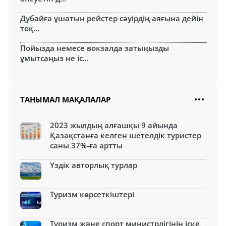
Дубайға ұшатын рейстер сәуірдің аяғына дейін
тоқ...
Пойызда немесе вокзалда затыңызды
ұмытсаңыз не іс...
ТАНЫМАЛ МАҚАЛАЛАР
2023 жылдың алғашқы 9 айында
Қазақстанға келген шетелдік туристер
саны 37%-ға артты
Үздік авторлық турлар
Туризм көрсеткіштері
Туризм және спорт министрлігінің іске