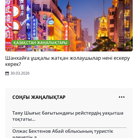
ҚАЗАҚСТАН ЖАҢАЛЫҚТАРЫ
Шанхайға ұшқалы жатқан жолаушылар нені ескеру
керек?
30.03.2026
СОҢҒЫ ЖАҢАЛЫҚТАР
Таяу Шығыс бағытындағы рейстердің уақытша
тоқтаты...
Олжас Бектенов Абай облысының туристік
әлеуетін д...