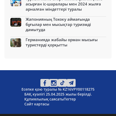
асырған іс-шаралары мен 2024 жылға
арналған міндеттері туралы
Жапонияның Тохоку аймағында
бұғылар мен мысықтар туризмді
дамытуда
Германияда жабайы орман мысығы
туристерді қорқытты
Есепке қою туралы № KZ16VPY00118275
БАҚ куәлігі 25.04.2025 жылы берілді.
Құпиялылық саясаты
Тегтер
Сайт картасы