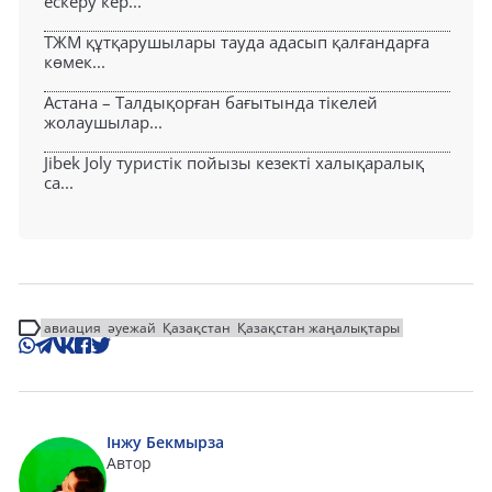
ескеру кер...
ТЖМ құтқарушылары тауда адасып қалғандарға
көмек...
Астана – Талдықорған бағытында тікелей
жолаушылар...
Jibek Joly туристік пойызы кезекті халықаралық
са...
авиация
әуежай
Қазақстан
Қазақстан жаңалықтары
Інжу Бекмырза
Автор