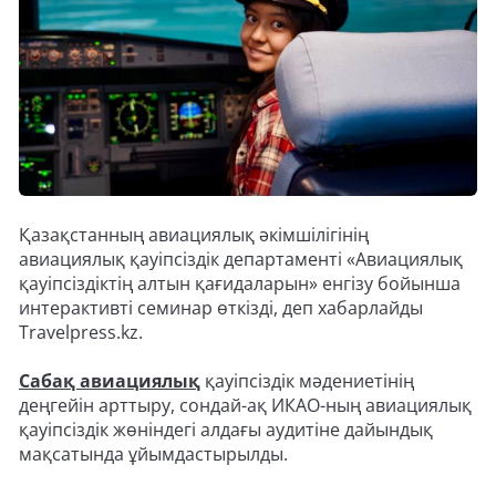
Қазақстанның авиациялық әкімшілігінің
авиациялық қауіпсіздік департаменті «Авиациялық
қауіпсіздіктің алтын қағидаларын» енгізу бойынша
интерактивті семинар өткізді, деп хабарлайды
Travelpress.kz.
Сабақ авиациялық
қауіпсіздік мәдениетінің
деңгейін арттыру, сондай-ақ ИКАО-ның авиациялық
қауіпсіздік жөніндегі алдағы аудитіне дайындық
мақсатында ұйымдастырылды.