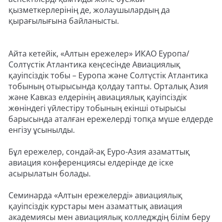
қызметкерлерінің де, жолаушылардың да
қырағылығына байланысты.
Айта кетейік, «Алтын ережелер» ИКАО Еуропа/
Солтүстік Атлантика кеңсесінде Авиациялық
қауіпсіздік тобы – Еуропа және Солтүстік Атлантика
тобының отырысында қолдау тапты. Орталық Азия
және Кавказ елдерінің авиациялық қауіпсіздік
жөніндегі үйлестіру тобының екінші отырысы
барысында аталған ережелерді топқа мүше елдерде
енгізу ұсынылды.
Бұл ережелер, сондай-ақ Еуро-Азия азаматтық
авиация конференциясы елдерінде де іске
асырылатын болады.
Семинарда «Алтын ережелерді» авиациялық
қауіпсіздік курстары мен азаматтық авиация
академиясы мен авиациялық колледждің білім беру