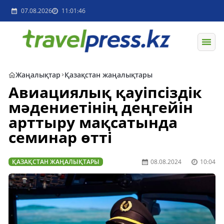
07.08.2026
11:01:46
Жаңалықтар
Қазақстан жаңалықтары
Авиациялық қауіпсіздік
мәдениетінің деңгейін
арттыру мақсатында
семинар өтті
ҚАЗАҚСТАН ЖАҢАЛЫҚТАРЫ
08.08.2024
10:04