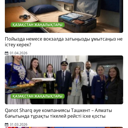
ҚАЗАҚСТАН ЖАҢАЛЫҚТАРЫ
Пойызда немесе вокзалда затыңызды ұмытсаңыз не
істеу керек?
01.04.2026
ҚАЗАҚСТАН ЖАҢАЛЫҚТАРЫ
Qanot Sharq әуе компаниясы Ташкент – Алматы
бағытында тұрақты тікелей рейсті іске қосты
31.03.2026