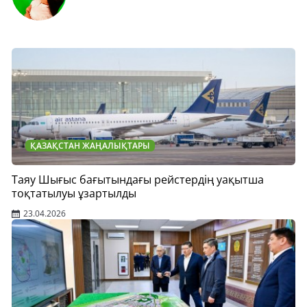
ҚАЗАҚСТАН ЖАҢАЛЫҚТАРЫ
Таяу Шығыс бағытындағы рейстердің уақытша
тоқтатылуы ұзартылды
23.04.2026