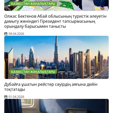
ҚАЗАҚСТАН ЖАҢАЛЫҚТАРЫ
Олжас Бектенов Абай облысының туристік әлеуетін
дамыту жөніндегі Президент тапсырмасының
орындалу барысымен танысты
09.04.2026
ҚАЗАҚСТАН ЖАҢАЛЫҚТАРЫ
Дубайға ұшатын рейстер сәуірдің аяғына дейін
тоқтатады
01.04.2026