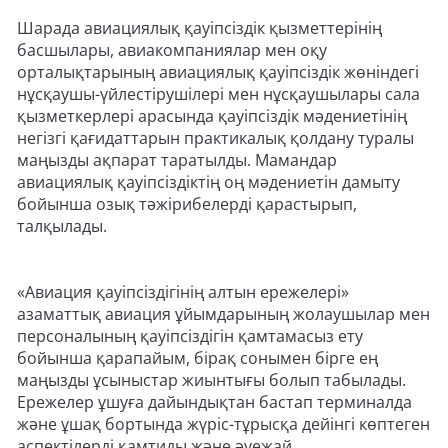
Шарада авиациялық қауіпсіздік қызметтерінің
басшылары, авиакомпаниялар мен оқу
орталықтарының авиациялық қауіпсіздік жөніндегі
нұсқаушы-үйлестірушілері мен нұсқаушылары сала
қызметкерлері арасында қауіпсіздік мәдениетінің
негізгі қағидаттарын практикалық қолдану туралы
маңызды ақпарат таратылды. Мамандар
авиациялық қауіпсіздіктің оң мәдениетін дамыту
бойынша озық тәжірибелерді қарастырып,
талқылады.
«Авиация қауіпсіздігінің алтын ережелері»
азаматтық авиация ұйымдарының жолаушылар мен
персоналының қауіпсіздігін қамтамасыз ету
бойынша қарапайым, бірақ сонымен бірге ең
маңызды ұсыныстар жиынтығы болып табылады.
Ережелер ұшуға дайындықтан бастап терминалда
және ұшақ бортында жүріс-тұрысқа дейінгі көптеген
аспектілерді қамтиды және әуежай