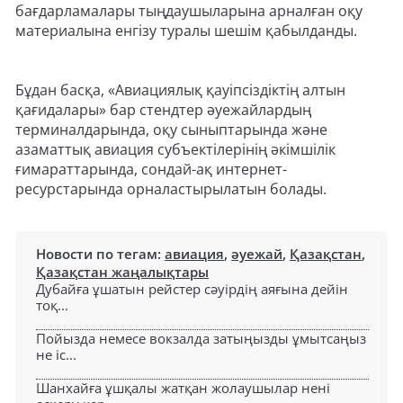
бағдарламалары тыңдаушыларына арналған оқу
материалына енгізу туралы шешім қабылданды.
Бұдан басқа, «Авиациялық қауіпсіздіктің алтын
қағидалары» бар стендтер әуежайлардың
терминалдарында, оқу сыныптарында және
азаматтық авиация субъектілерінің әкімшілік
ғимараттарында, сондай-ақ интернет-
ресурстарында орналастырылатын болады.
Новости по тегам:
авиация
,
әуежай
,
Қазақстан
,
Қазақстан жаңалықтары
Дубайға ұшатын рейстер сәуірдің аяғына дейін
тоқ...
Пойызда немесе вокзалда затыңызды ұмытсаңыз
не іс...
Шанхайға ұшқалы жатқан жолаушылар нені