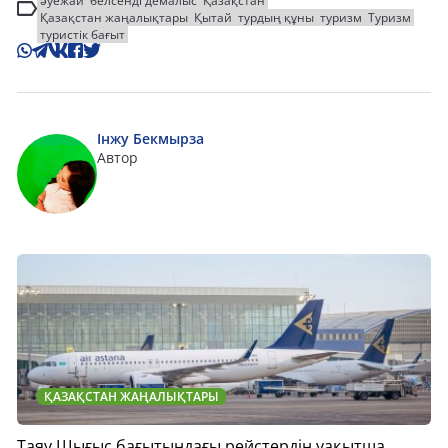
әуежай
белсенді демалыс
Қазақстан
Қазақстан жаңалықтары
Қытай
турдың құны
туризм
Туризм
туристік бағыт
Інжу Бекмырза
Автор
ҚАЗАҚСТАН ЖАҢАЛЫҚТАРЫ
Таяу Шығыс бағытындағы рейстердің уақытша