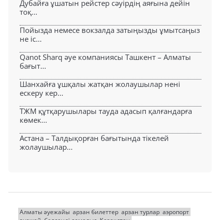
Дубайға ұшатын рейстер сәуірдің аяғына дейін
тоқ...
Пойызда немесе вокзалда затыңызды ұмытсаңыз
не іс...
Qanot Sharq әуе компаниясы Ташкент – Алматы
бағыт...
Шанхайға ұшқалы жатқан жолаушылар нені
ескеру кер...
ТЖМ құтқарушылары тауда адасып қалғандарға
көмек...
Астана – Талдықорған бағытында тікелей
жолаушылар...
Алматы әуежайы
арзан билеттер
арзан турлар
аэропорт