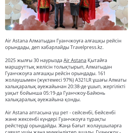
Air Astana Алматыдан Гуанчжоуға алғашқы рейсін
орындады, деп хабарлайды Travelpress.kz.
2025 жылғы 30 наурызда
Air Astana
Қытайға
маршруттық желісін толықтырып, Алматыдан
Гуанчжоуға алғашқы рейсін орындады. 161
жолаушымен (жүктемесі 97%) A321LR ұшағы Алматы
халықаралық әуежайынан 20:38-де ұшып, жергілікті
уақыт бойынша 05:19-да Гуанчжоу-Байюнь
халықаралық әуежайына қонды.
Air Astana аптасына үш рет - сейсенбі, бейсенбі
және жексенбі күндері Гуанчжоуға тұрақты
рейстерді орындайды. Жаңа бағыт жолаушыларға
саяхат үшін жаңа мүмкіндіктер ашады. Гуанчжоу -