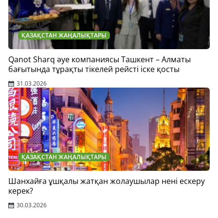
ҚАЗАҚСТАН ЖАҢАЛЫҚТАРЫ
Qanot Sharq әуе компаниясы Ташкент – Алматы
бағытында тұрақты тікелей рейсті іске қосты
31.03.2026
ҚАЗАҚСТАН ЖАҢАЛЫҚТАРЫ
Шанхайға ұшқалы жатқан жолаушылар нені ескеру
керек?
30.03.2026