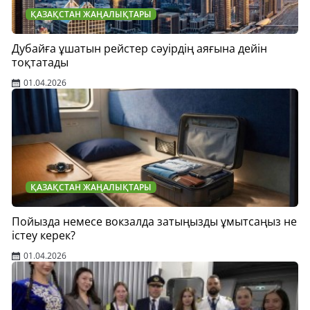
ҚАЗАҚСТАН ЖАҢАЛЫҚТАРЫ
Дубайға ұшатын рейстер сәуірдің аяғына дейін
тоқтатады
01.04.2026
ҚАЗАҚСТАН ЖАҢАЛЫҚТАРЫ
Пойызда немесе вокзалда затыңызды ұмытсаңыз не
істеу керек?
01.04.2026