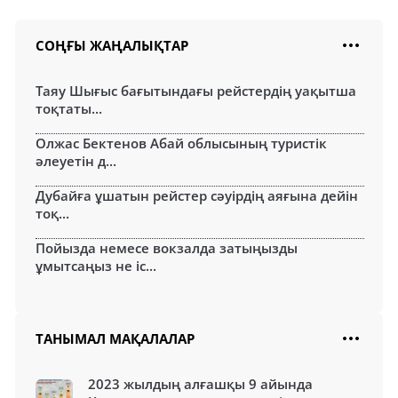
СОҢҒЫ ЖАҢАЛЫҚТАР
Таяу Шығыс бағытындағы рейстердің уақытша
тоқтаты...
Олжас Бектенов Абай облысының туристік
әлеуетін д...
Дубайға ұшатын рейстер сәуірдің аяғына дейін
тоқ...
Пойызда немесе вокзалда затыңызды
ұмытсаңыз не іс...
ТАНЫМАЛ МАҚАЛАЛАР
2023 жылдың алғашқы 9 айында