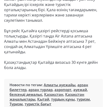
Қытайдың ірі іскерлік және туристік
орталықтарының бірі. Қала өзінің тағамдарымен,
тарихи көрікті жерлерімен және заманауи
сәулетімен танымал.
Бұл рейс Қытайға қазіргі рейстерді қосымша
толықтырды. Қазіргі таңда Air Astana аптасына
Алматы мен Астанадан Бейжіңге аптасына 7 рет,
сондай-ақ Алматыдан Үрімшіге аптасына 4 рет
қатынайды.
Қазақстандықтар Қытайда визасыз 30 күнге дейін
бола алады.
Новости по тегам:
Алматы әуежайы
,
арзан
билеттер
,
арзан турлар
,
аэропорт
,
әуежай
,
белсенді демалыс
,
Қазақстан
,
Қазақстан
жаңалықтары
,
Қытай
,
турдың құны
,
туризм
,
Туризм
,
туристік бағыт