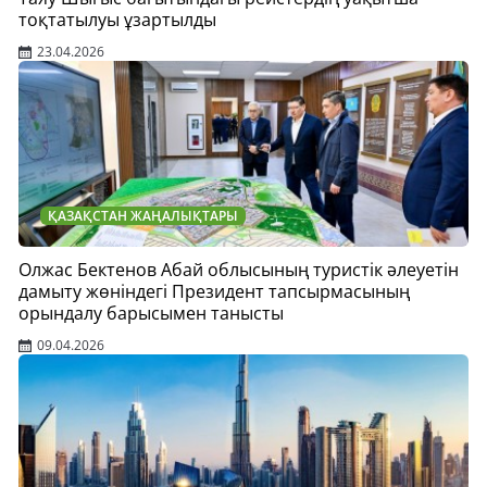
тоқтатылуы ұзартылды
23.04.2026
ҚАЗАҚСТАН ЖАҢАЛЫҚТАРЫ
Олжас Бектенов Абай облысының туристік әлеуетін
дамыту жөніндегі Президент тапсырмасының
орындалу барысымен танысты
09.04.2026