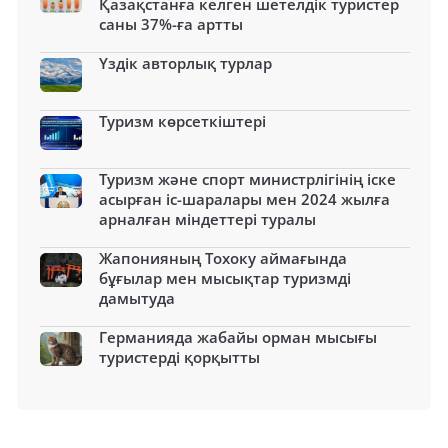
Қазақстанға келген шетелдік туристер
саны 37%-ға артты
Үздік авторлық турлар
Туризм көрсеткіштері
Туризм және спорт министрлігінің іске
асырған іс-шаралары мен 2024 жылға
арналған міндеттері туралы
Жапонияның Тохоку аймағында
бұғылар мен мысықтар туризмді
дамытуда
Германияда жабайы орман мысығы
туристерді қорқытты