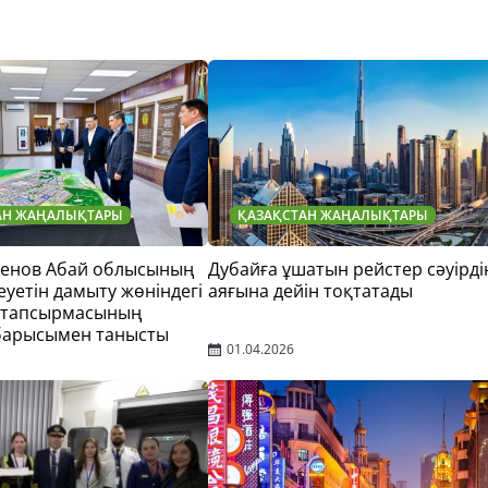
АН ЖАҢАЛЫҚТАРЫ
ҚАЗАҚСТАН ЖАҢАЛЫҚТАРЫ
тенов Абай облысының
Дубайға ұшатын рейстер сәуірді
еуетін дамыту жөніндегі
аяғына дейін тоқтатады
 тапсырмасының
барысымен танысты
01.04.2026