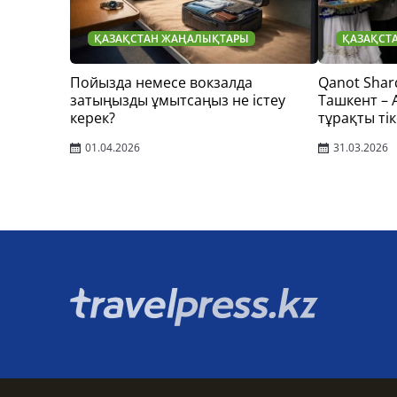
ҚАЗАҚСТАН ЖАҢАЛЫҚТАРЫ
ҚАЗАҚСТ
Пойызда немесе вокзалда
Qanot Shar
затыңызды ұмытсаңыз не істеу
Ташкент –
керек?
тұрақты тік
01.04.2026
31.03.2026