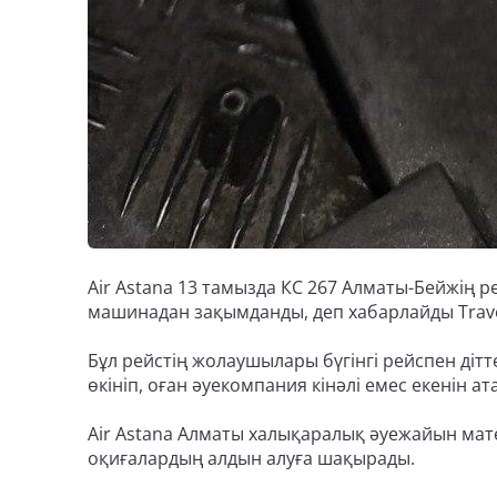
Air Astana 13 тамызда КС 267 Алматы-Бейжің ре
машинадан зақымданды, деп хабарлайды Travel
Бұл рейстің жолаушылары бүгінгі рейспен дітте
өкініп, оған әуекомпания кінәлі емес екенін ат
Air Astana Алматы халықаралық әуежайын мате
оқиғалардың алдын алуға шақырады.