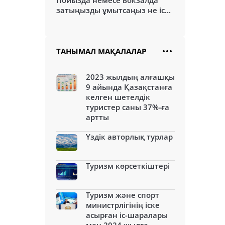
Пойызда немесе вокзалда
затыңызды ұмытсаңыз не іс...
ТАНЫМАЛ МАҚАЛАЛАР
2023 жылдың алғашқы
9 айында Қазақстанға
келген шетелдік
туристер саны 37%-ға
артты
Үздік авторлық турлар
Туризм көрсеткіштері
Туризм және спорт
министрлігінің іске
асырған іс-шаралары