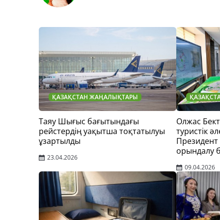
ҚАЗАҚСТАН ЖАҢАЛЫҚТАРЫ
ҚАЗАҚСТ
Таяу Шығыс бағытындағы
Олжас Бек
рейстердің уақытша тоқтатылуы
туристік әл
ұзартылды
Президент
орындалу 
23.04.2026
09.04.2026