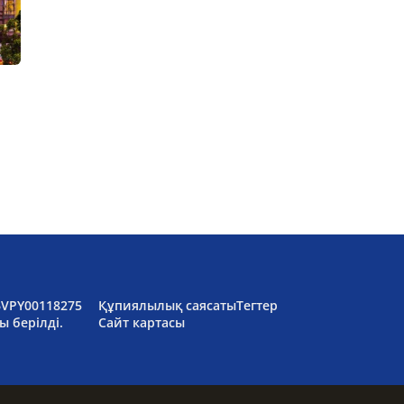
6VPY00118275
Құпиялылық саясаты
Тегтер
ы берілді.
Сайт картасы