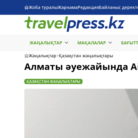
Жоба туралы
Жарнама
Редакция
Байланыс дерект
ЖАҢАЛЫҚТАР
МАҚАЛАЛАР
БАҒЫТ
Жаңалықтар
Қазақстан жаңалықтары
Алматы әуежайында A
ҚАЗАҚСТАН ЖАҢАЛЫҚТАРЫ