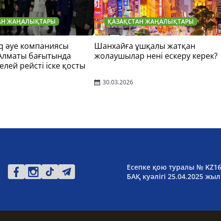
АН ЖАҢАЛЫҚТАРЫ
ҚАЗАҚСТАН ЖАҢАЛЫҚТАРЫ
q әуе компаниясы
Шанхайға ұшқалы жатқан
 Алматы бағытында
жолаушылар нені ескеру керек?
елей рейсті іске қосты
30.03.2026
Есепке қою туралы № KZ1
БАҚ куәлігі 25.04.2025 жыл