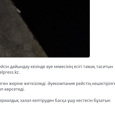
йсін дайындау кезінде әуе кемесінің есігі тамақ таситын
press.kz.
ген жеріне жеткізіледі. Әуекомпания рейстің кешіктірілг
ап көрсетеді.
риалдық залал келтіруден басқа ұшу кестесін бұзатын