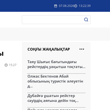
07.08.2026
13:22:39
СОҢҒЫ ЖАҢАЛЫҚТАР
ы
Таяу Шығыс бағытындағы
15:27
рейстердің уақытша тоқтаты...
Олжас Бектенов Абай
облысының туристік әлеуетін
д...
Дубайға ұшатын рейстер
сәуірдің аяғына дейін тоқ...