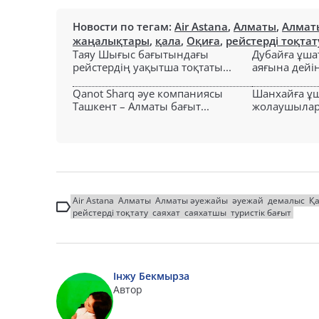
Новости по тегам:
Air Astana
,
Алматы
,
Алмат
жаңалықтары
,
қала
,
Оқиға
,
рейстерді тоқтат
Таяу Шығыс бағытындағы
Дубайға ұша
рейстердің уақытша тоқтаты...
аяғына дейін 
Qanot Sharq әуе компаниясы
Шанхайға ұ
Ташкент – Алматы бағыт...
жолаушылар н
Air Astana
Алматы
Алматы әуежайы
әуежай
демалыс
Қа
рейстерді тоқтату
саяхат
саяхатшы
туристік бағыт
Інжу Бекмырза
Автор