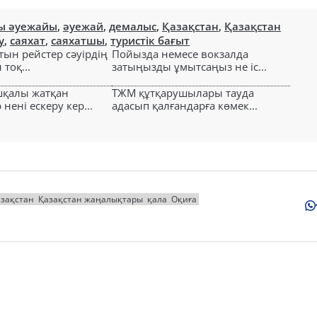
ы әуежайы
,
әуежай
,
демалыс
,
Қазақстан
,
Қазақстан
у
,
саяхат
,
саяхатшы
,
туристік бағыт
тын рейстер сәуірдің
Пойызда немесе вокзалда
тоқ...
затыңызды ұмытсаңыз не іс...
шқалы жатқан
ТЖМ құтқарушылары тауда
ені ескеру кер...
адасып қалғандарға көмек...
зақстан
Қазақстан жаңалықтары
қала
Оқиға