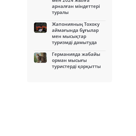
мен 2024 жылға
арналған міндеттері
туралы
Жапонияның Тохоку
аймағында бұғылар
мен мысықтар
туризмді дамытуда
Германияда жабайы
орман мысығы
туристерді қорқытты