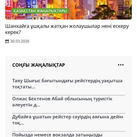
ҚАЗАҚСТАН ЖАҢАЛЫҚТАРЫ
Шанхайға ұшқалы жатқан жолаушылар нені ескеру
керек?
30.03.2026
СОҢҒЫ ЖАҢАЛЫҚТАР
Таяу Шығыс бағытындағы рейстердің уақытша
тоқтаты...
Олжас Бектенов Абай облысының туристік
әлеуетін д...
Дубайға ұшатын рейстер сәуірдің аяғына дейін
тоқ...
Пойызда немесе вокзалда затыңызды