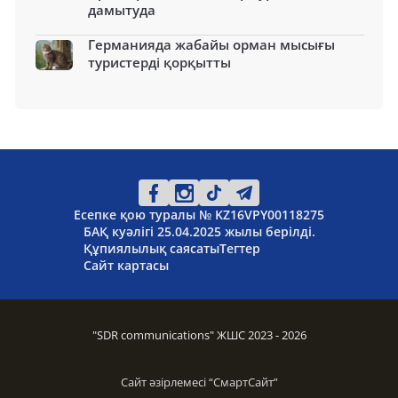
дамытуда
Германияда жабайы орман мысығы
туристерді қорқытты
Есепке қою туралы № KZ16VPY00118275
БАҚ куәлігі 25.04.2025 жылы берілді.
Құпиялылық саясаты
Тегтер
Сайт картасы
"SDR communications" ЖШС 2023 - 2026
Сайт әзірлемесі “
СмартСайт
”