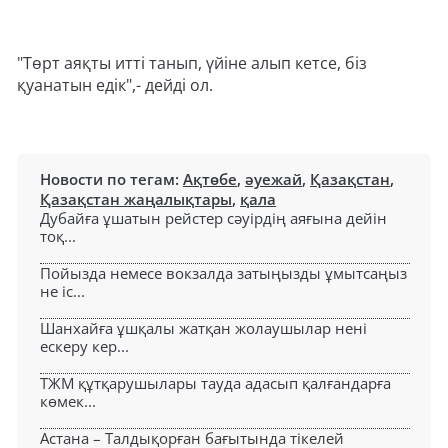
"Төрт аяқты итті танып, үйіне алып кетсе, біз
қуанатын едік",- дейді ол.
Новости по тегам:
Ақтөбе
,
әуежай
,
Қазақстан
,
Қазақстан жаңалықтары
,
қала
Дубайға ұшатын рейстер сәуірдің аяғына дейін
тоқ...
Пойызда немесе вокзалда затыңызды ұмытсаңыз
не іс...
Шанхайға ұшқалы жатқан жолаушылар нені
ескеру кер...
ТЖМ құтқарушылары тауда адасып қалғандарға
көмек...
Астана – Талдықорған бағытында тікелей