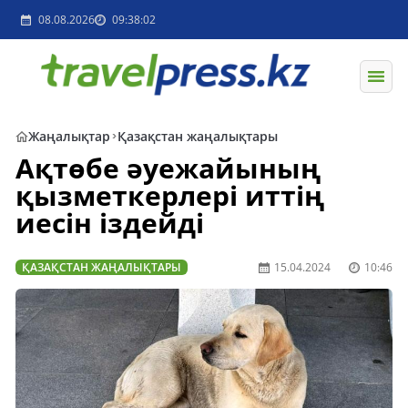
08.08.2026
09:38:02
Жаңалықтар
Қазақстан жаңалықтары
Ақтөбе әуежайының
қызметкерлері иттің
иесін іздейді
ҚАЗАҚСТАН ЖАҢАЛЫҚТАРЫ
15.04.2024
10:46