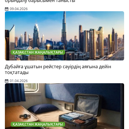
орындалу барысымен танысты
09.04.2026
ҚАЗАҚСТАН ЖАҢАЛЫҚТАРЫ
Дубайға ұшатын рейстер сәуірдің аяғына дейін
тоқтатады
01.04.2026
ҚАЗАҚСТАН ЖАҢАЛЫҚТАРЫ