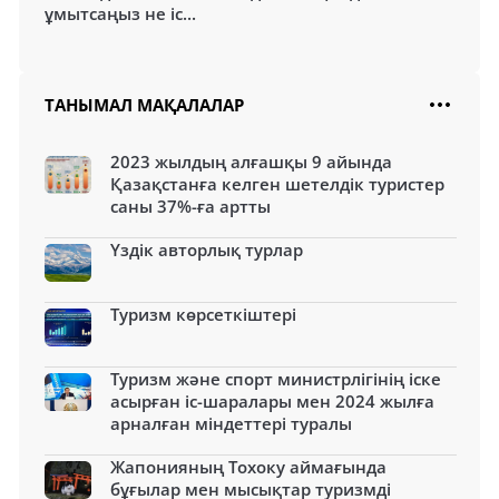
ұмытсаңыз не іс...
ТАНЫМАЛ МАҚАЛАЛАР
2023 жылдың алғашқы 9 айында
Қазақстанға келген шетелдік туристер
саны 37%-ға артты
Үздік авторлық турлар
Туризм көрсеткіштері
Туризм және спорт министрлігінің іске
асырған іс-шаралары мен 2024 жылға
арналған міндеттері туралы
Жапонияның Тохоку аймағында
бұғылар мен мысықтар туризмді