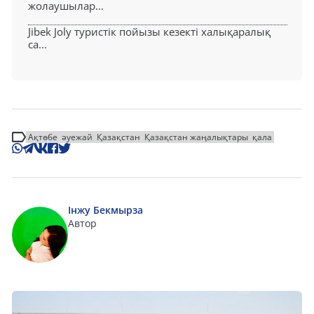
жолаушылар...
Jibek Joly туристік пойызы кезекті халықаралық
са...
Ақтөбе
әуежай
Қазақстан
Қазақстан жаңалықтары
қала
Інжу Бекмырза
Автор