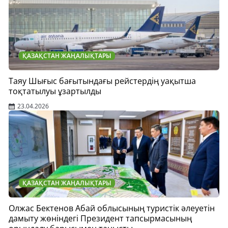
ҚАЗАҚСТАН ЖАҢАЛЫҚТАРЫ
Таяу Шығыс бағытындағы рейстердің уақытша
тоқтатылуы ұзартылды
23.04.2026
ҚАЗАҚСТАН ЖАҢАЛЫҚТАРЫ
Олжас Бектенов Абай облысының туристік әлеуетін
дамыту жөніндегі Президент тапсырмасының