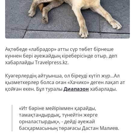
Ақтөбеде «лабрадор» атты сүр төбет бірнеше
күннен бері әуежайдың кіреберісінде отыр, деп
хабарлайды Travelpress.kz.
Куәгерлердің айтуынша, ол біреуді күтіп жүр...Ал
қызметкерлер болса оған «Хачико» деген лақап ат
қойған екен. Бұл туралы
Диапазон
хабарлады.
«Ит бәріне мейіріммен қарайды,
тамақтандырдық, түнейтін жерге
орналастырдық», - дейді әуежай
басқармасының төрағасы Дастан Малиев.