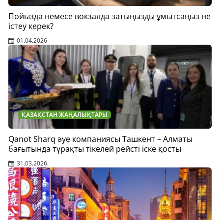
Пойызда немесе вокзалда затыңызды ұмытсаңыз не
істеу керек?
01.04.2026
ҚАЗАҚСТАН ЖАҢАЛЫҚТАРЫ
Qanot Sharq әуе компаниясы Ташкент – Алматы
бағытында тұрақты тікелей рейсті іске қосты
31.03.2026