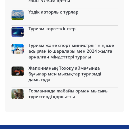
саны 37%-ға артты
Үздік авторлық турлар
Туризм көрсеткіштері
Туризм және спорт министрлігінің іске
асырған іс-шаралары мен 2024 жылға
арналған міндеттері туралы
Жапонияның Тохоку аймағында
бұғылар мен мысықтар туризмді
дамытуда
Германияда жабайы орман мысығы
туристерді қорқытты