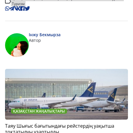
Туризм
Інжу Бекмырза
Автор
ҚАЗАҚСТАН ЖАҢАЛЫҚТАРЫ
Таяу Шығыс бағытындағы рейстердің уақытша
тоқтатылуы ұзартылды