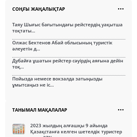
СОҢҒЫ ЖАҢАЛЫҚТАР
Таяу Шығыс бағытындағы рейстердің уақытша
тоқтаты...
Олжас Бектенов Абай облысының туристік
әлеуетін д...
Дубайға ұшатын рейстер сәуірдің аяғына дейін
тоқ...
Пойызда немесе вокзалда затыңызды
ұмытсаңыз не іс...
ТАНЫМАЛ МАҚАЛАЛАР
2023 жылдың алғашқы 9 айында
Қазақстанға келген шетелдік туристер