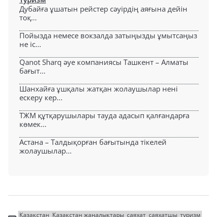
Дубайға ұшатын рейстер сәуірдің аяғына дейін
тоқ...
Пойызда немесе вокзалда затыңызды ұмытсаңыз
не іс...
Qanot Sharq әуе компаниясы Ташкент – Алматы
бағыт...
Шанхайға ұшқалы жатқан жолаушылар нені
ескеру кер...
ТЖМ құтқарушылары тауда адасып қалғандарға
көмек...
Астана – Талдықорған бағытында тікелей
жолаушылар...
Қазақстан
Қазақстан жаңалықтары
саяхат
саяхатшы
туризм