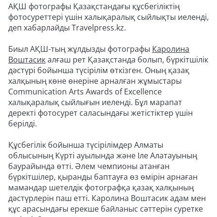
АҚШ фотографы Қазақстандағы құсбегіліктің
фотосуреттері үшін халықаралық сыйлықты иеленді,
деп хабарлайды Travelpress.kz.
Биыл АҚШ-тың жұлдызды фотографы
Каролина
Воштасик
алғаш рет Қазақстанда болып, бүркітшілік
дәстүрі бойынша түсірілім өткізген. Оның қазақ
халқының көне өнеріне арналған жұмыстары
Communication Arts Awards of Excellence
халықаралық сыйлығын иеленді. Бұл марапат
деректі фотосурет саласындағы жетістіктер үшін
берілді.
Құсбегілік бойынша түсірілімдер Алматы
облысының Күрті ауылында және Іле Алатауының
баурайында өтті. Әлем чемпионы атанған
бүркітшілер, қыранды баптауға өз өмірін арнаған
мамандар шетелдік фотографқа қазақ халқының
дәстүрлерін паш етті. Каролина Воштасик адам мен
құс арасындағы ерекше байланыс сәттерін суретке