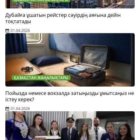
Дубайға ұшатын рейстер сәуірдің аяғына дейін
тоқтатады
01.04.2026
ҚАЗАҚСТАН ЖАҢАЛЫҚТАРЫ
Пойызда немесе вокзалда затыңызды ұмытсаңыз не
істеу керек?
01.04.2026