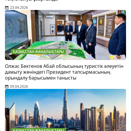
23.04.2026
ҚАЗАҚСТАН ЖАҢАЛЫҚТАРЫ
Олжас Бектенов Абай облысының туристік әлеуетін
дамыту жөніндегі Президент тапсырмасының
орындалу барысымен танысты
09.04.2026
ҚАЗАҚСТАН ЖАҢАЛЫҚТАРЫ