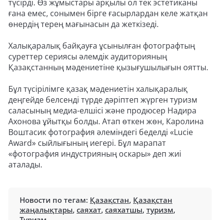
түсірді. Өз жұмыстары арқылы ол тек эстетиканы
ғана емес, сонымен бірге ғасырлардан келе жатқан
өнердің терең мағынасын да жеткізеді.
Халықаралық байқауға ұсынылған фотографтың
суреттер сериясы әлемдік аудиторияның
Қазақстанның мәдениетіне қызығушылығын оятты.
Бұл түсірілімге қазақ мәдениетін халықаралық
деңгейде белсенді түрде дәріптеп жүрген туризм
саласының медиа-елшісі және продюсер Надира
Ахонова ұйытқы болды. Атап өткен жөн, Каролина
Воштасик фотография әлеміндегі беделді «Lucie
Award» сыйлығының иегері. Бұл марапат
«фотография индустрияның оскары» деп жиі
аталады.
Новости по тегам:
Қазақстан
,
Қазақстан
жаңалықтары
,
саяхат
,
саяхатшы
,
туризм
,
Туризм