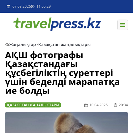
07.08.2026
11:05:29
Жаңалықтар
Қазақстан жаңалықтары
АҚШ фотографы
Қазақстандағы
құсбегіліктің суреттері
үшін беделді марапатқа
ие болды
ҚАЗАҚСТАН ЖАҢАЛЫҚТАРЫ
10.04.2025
20:34