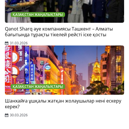
ҚАЗАҚСТАН ЖАҢАЛЫҚТАРЫ
Qanot Sharq әуе компаниясы Ташкент – Алматы
бағытында тұрақты тікелей рейсті іске қосты
31.03.2026
ҚАЗАҚСТАН ЖАҢАЛЫҚТАРЫ
Шанхайға ұшқалы жатқан жолаушылар нені ескеру
керек?
30.03.2026