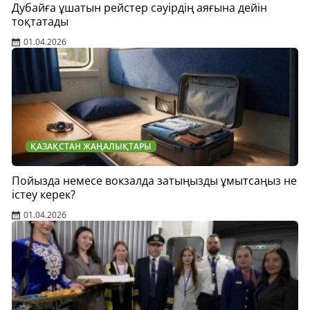
Дубайға ұшатын рейстер сәуірдің аяғына дейін
тоқтатады
01.04.2026
ҚАЗАҚСТАН ЖАҢАЛЫҚТАРЫ
Пойызда немесе вокзалда затыңызды ұмытсаңыз не
істеу керек?
01.04.2026