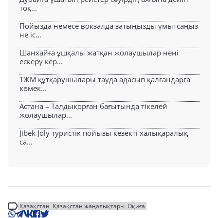
тоқ...
Пойызда немесе вокзалда затыңызды ұмытсаңыз
не іс...
Шанхайға ұшқалы жатқан жолаушылар нені
ескеру кер...
ТЖМ құтқарушылары тауда адасып қалғандарға
көмек...
Астана – Талдықорған бағытында тікелей
жолаушылар...
Jibek Joly туристік пойызы кезекті халықаралық
са...
Қазақстан
Қазақстан жаңалықтары
Оқиға