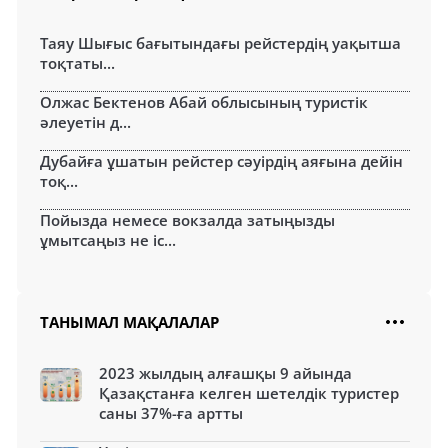
Таяу Шығыс бағытындағы рейстердің уақытша
тоқтаты...
Олжас Бектенов Абай облысының туристік
әлеуетін д...
Дубайға ұшатын рейстер сәуірдің аяғына дейін
тоқ...
Пойызда немесе вокзалда затыңызды
ұмытсаңыз не іс...
ТАНЫМАЛ МАҚАЛАЛАР
2023 жылдың алғашқы 9 айында
Қазақстанға келген шетелдік туристер
саны 37%-ға артты