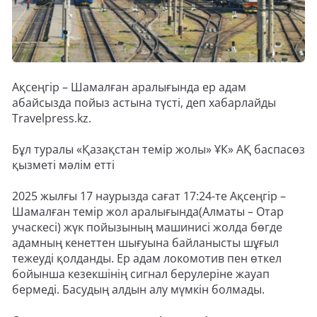
Ақсеңгір – Шамалған аралығында ер адам
абайсызда пойыз астына түсті, деп хабарлайды
Travelpress.kz.
Бұл туралы «Қазақстан темір жолы» ҰК» АҚ баспасөз
қызметі мәлім етті
2025 жылғы 17 наурызда сағат 17:24-те Ақсеңгір –
Шамалған темір жол аралығында(Алматы – Отар
учаскесі) жүк пойызының машинисі жолда бөгде
адамның кенеттен шығуына байланысты шұғыл
тежеуді қолданды. Ер адам локомотив пен өткел
бойынша кезекшінің сигнал берулеріне жауап
бермеді. Басудың алдын алу мүмкін болмады.