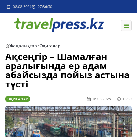
08.08.2026
07:36:50
Жаңалықтар
Оқиғалар
Ақсеңгір – Шамалған
аралығында ер адам
абайсызда пойыз астына
түсті
ОҚИҒАЛАР
18.03.2025
13:30