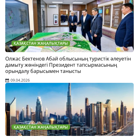
ҚАЗАҚСТАН ЖАҢАЛЫҚТАРЫ
Олжас Бектенов Абай облысының туристік әлеуетін
дамыту жөніндегі Президент тапсырмасының
орындалу барысымен танысты
09.04.2026
ҚАЗАҚСТАН ЖАҢАЛЫҚТАРЫ