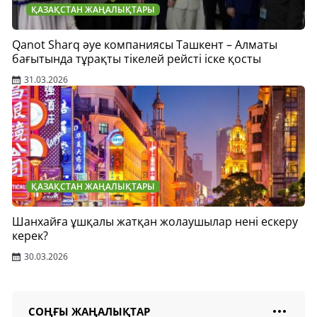
ҚАЗАҚСТАН ЖАҢАЛЫҚТАРЫ
Qanot Sharq әуе компаниясы Ташкент – Алматы
бағытында тұрақты тікелей рейсті іске қосты
31.03.2026
ҚАЗАҚСТАН ЖАҢАЛЫҚТАРЫ
Шанхайға ұшқалы жатқан жолаушылар нені ескеру
керек?
30.03.2026
СОҢҒЫ ЖАҢАЛЫҚТАР