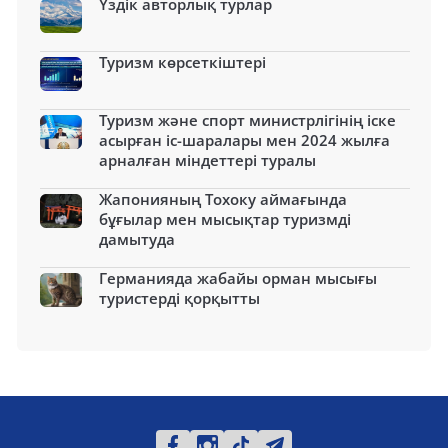
Үздік авторлық турлар
Туризм көрсеткіштері
Туризм және спорт министрлігінің іске
асырған іс-шаралары мен 2024 жылға
арналған міндеттері туралы
Жапонияның Тохоку аймағында
бұғылар мен мысықтар туризмді
дамытуда
Германияда жабайы орман мысығы
туристерді қорқытты