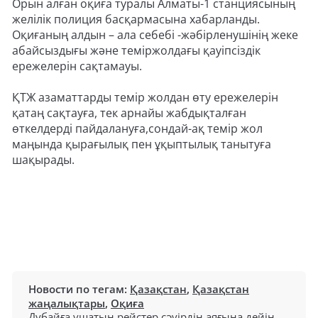
Орын алған оқиға туралы Алматы-1 станциясының
желілік полиция басқармасына хабарланды.
Оқиғаның алдын – ала себебі -жәбірленушінің жеке
абайсыздығы және теміржолдағы қауіпсіздік
ережелерін сақтамауы.
ҚТЖ азаматтарды темір жолдан өту ережелерін
қатаң сақтауға, тек арнайы жабдықталған
өткелдерді пайдалануға,сондай-ақ темір жол
маңында қырағылық пен ұқыптылық танытуға
шақырады.
Новости по тегам:
Қазақстан
,
Қазақстан
жаңалықтары
,
Оқиға
Дубайға ұшатын рейстер сәуірдің аяғына дейін