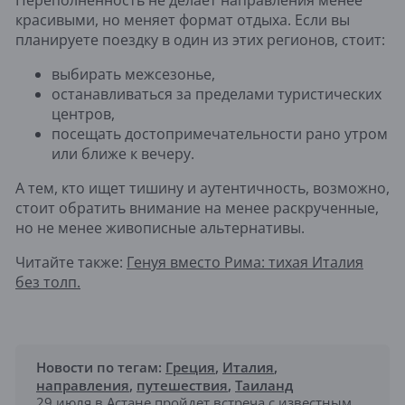
Переполненность не делает направления менее
красивыми, но меняет формат отдыха. Если вы
планируете поездку в один из этих регионов, стоит:
выбирать межсезонье,
останавливаться за пределами туристических
центров,
посещать достопримечательности рано утром
или ближе к вечеру.
А тем, кто ищет тишину и аутентичность, возможно,
стоит обратить внимание на менее раскрученные,
но не менее живописные альтернативы.
Читайте также:
Генуя вместо Рима: тихая Италия
без толп.
Новости по тегам:
Греция
,
Италия
,
направления
,
путешествия
,
Таиланд
29 июля в Астане пройдет встреча с известным