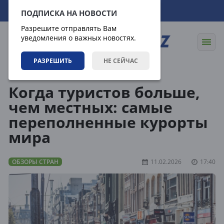
06.08.2026
09:10:59
ПОДПИСКА НА НОВОСТИ
Разрешите отправлять Вам
уведомления о важных новостях.
РАЗРЕШИТЬ
НЕ СЕЙЧАС
Направления
Обзоры стран
Когда туристов больше,
чем местных: самые
переполненные курорты
мира
ОБЗОРЫ СТРАН
11.02.2026
17:40