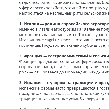
отдых несложно: выбирайте направление, б
у фермерских хозяйств, уточняйте программу 
настроиться на неспешный ритм сельской жиз
1. Италия — родина европейского агротур
Именно в Италии агротуризм как явление пол
можно жить на винодельнях в Тоскане, участво
Итальянские «agriturismo» — это чаще всего
гостиницы. Государство активно субсидирует
2. Франция — гастрономический и сельск
Франция предлагает сочетание фермерской э
сыроварни, винодельни, фермы с органическо
роль — от Прованса до Нормандии, каждый уго
3. Испания — с упором на традиции и пра
Испанские фермы часто превращаются в госте
праздниках, мастер-классах по испанской ку
традиционные каменные усадьбы, окружённы