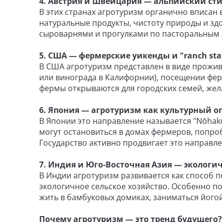
4. Австрия и Швейцария — альпийский ст
В этих странах агротуризм органично вписан 
натуральные продукты, чистоту природы и зд
сыроварнями и прогулками по пасторальным 
5. США — фермерские уикенды и "ranch sta
В США агротуризм представлен в виде прожив
или винограда в Калифорнии), посещении фе
фермы открываются для городских семей, же
6. Япония — агротуризм как культурный о
В Японии это направление называется "Nōhaku
могут остановиться в домах фермеров, попроб
Государство активно продвигает это направл
7. Индия и Юго-Восточная Азия — экологи
В Индии агротуризм развивается как способ 
экологичное сельское хозяйство. Особенно по
жить в бамбуковых домиках, заниматься йогой
Почему агротуризм — это тренд будущего?