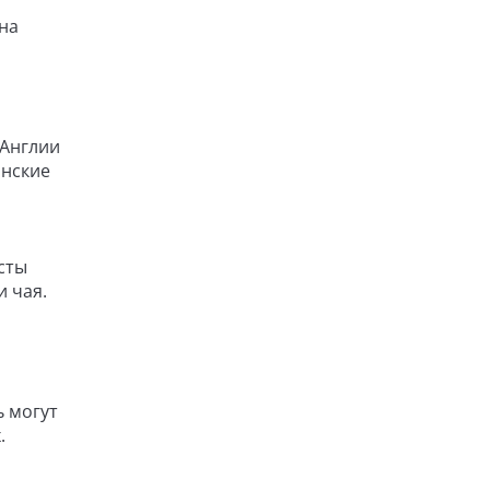
на
 Англии
анские
сты
и чая.
ь могут
.