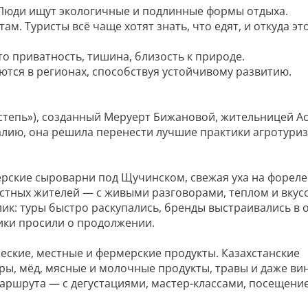
 Люди ищут экологичные и подлинные формы отдыха.
там. Туристы всё чаще хотят знать, что едят, и откуда эт
то приватность, тишина, близость к природе.
ются в регионах, способствуя устойчивому развитию.
 степь»), созданный Меруерт Бижановой, жительницей А
лию, она решила перенести лучшие практики агротури
мерские сыроварни под Щучинском, свежая уха на форел
местных жителей — с живыми разговорами, теплом и вкус
ик: туры быстро раскупались, бренды выстраивались в 
ики просили о продолжении.
еские, местные и фермерские продукты. Казахстанские
ы, мёд, мясные и молочные продукты, травы и даже вин
маршрута — с дегустациями, мастер-классами, посещен