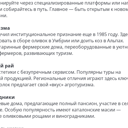
ронируйте через специализированные платформы или н
и собирайтесь в путь. Главное — быть открытым к новом
ни.
изма
учил институциональное признание еще в 1985 году. Зде
вать в сборе оливок в Умбрии или доить коз в Альпах.
 старинные фермерские дома, переоборудованные в уют
 фермеров, развивающих туризм.
ий рай
стетики с безупречным сервисом. Популярны туры на
й продукцией. Региональные отличия играют здесь кл
лок предлагает свой «вкус» агротуризма.
здники
вые дома, предлагающие полный пансион, участие в се
хне. Особую популярность имеют каталонские масии —
е оливковыми рощами и виноградниками.