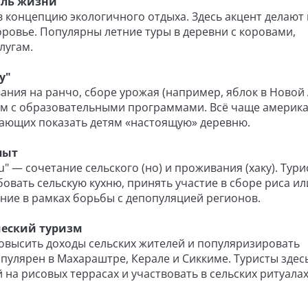
иль жизни
в концепцию экологичного отдыха. Здесь акцент делают 
оровье. Популярны летние туры в деревни с коровами,
лугам.
y"
ания на ранчо, сборе урожая (например, яблок в Новой
рм с образовательными программами. Всё чаще америк
лающих показать детям «настоящую» деревню.
пыт
" — сочетание сельского (но) и проживания (хаку). Тури
овать сельскую кухню, принять участие в сборе риса ил
ение в рамках борьбы с депопуляцией регионов.
ческий туризм
повысить доходы сельских жителей и популяризировать
пулярен в Махараштре, Керале и Сиккиме. Туристы здес
 на рисовых террасах и участвовать в сельских ритуалах