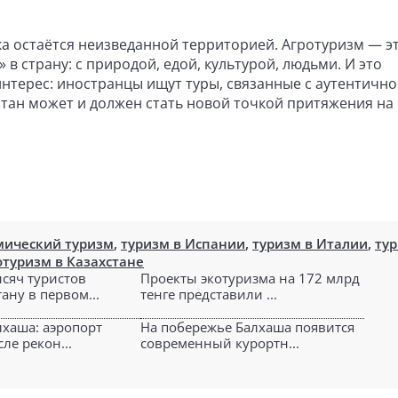
ка остаётся неизведанной территорией. Агротуризм — э
в страну: с природой, едой, культурой, людьми. И это
нтерес: иностранцы ищут туры, связанные с аутентично
тан может и должен стать новой точкой притяжения на
мический туризм
,
туризм в Испании
,
туризм в Италии
,
тур
отуризм в Казахстане
ысяч туристов
Проекты экотуризма на 172 млрд
ану в первом...
тенге представили ...
лхаша: аэропорт
На побережье Балхаша появится
ле рекон...
современный курортн...