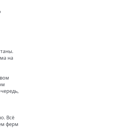
о
станы.
зма на
евом
ом
очередь,
о. Всё
ием ферм