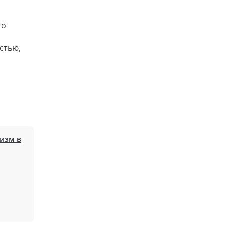
то
стью,
изм в