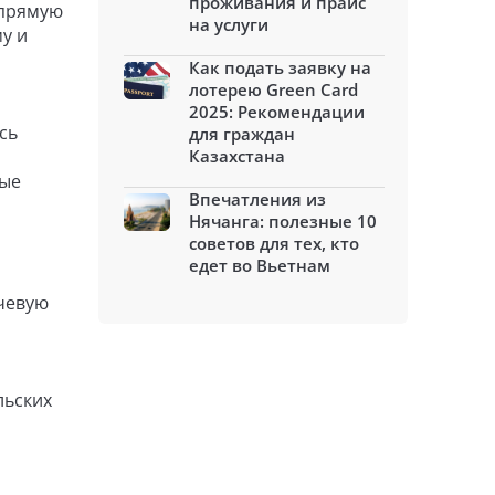
проживания и прайс
апрямую
на услуги
у и
Как подать заявку на
лотерею Green Card
2025: Рекомендации
сь
для граждан
Казахстана
ные
Впечатления из
Нячанга: полезные 10
советов для тех, кто
едет во Вьетнам
ючевую
льских