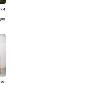
ики
для
тие