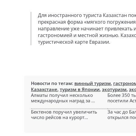
Для иностранного туриста Казахстан по
прекрасная форма «мягкого погружения» 
направление уже начинает привлекать и
гастрономией и местной жизнью. Казахс
туристической карте Евразии.
Новости по тегам:
винный туризм
,
гастроно
Казахстане
,
туризм в Японии
,
экотуризм
,
эк
Алматы получил несколько
Более 350 т
международных наград за ...
посетили Аст
Бектенов поручил увеличить
За час до Ба
число рейсов на курорт...
открылся пос