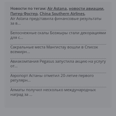
Новости по тегам:
Air Astana
,
новости авиации
,
Питер Фостер
,
China Southern Airlines
,
Air Astana представила финансовые результаты
за в...
Белоснежные скалы Бозжыры стали декорациями
для с...
Сакральные места Мангистау вошли в Список
всемирн...
Авиакомпания Pegasus запустила акцию на услугу
от...
Аэропорт Астаны отметил 20-летие первого
регулярн...
Алматы получил несколько международных
наград за ...