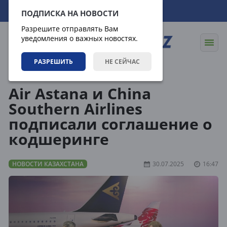
09.08.2026
01:27:41
ПОДПИСКА НА НОВОСТИ
Разрешите отправлять Вам
уведомления о важных новостях.
РАЗРЕШИТЬ
НЕ СЕЙЧАС
Новости
Новости Казахстана
Air Astana и China
Southern Airlines
подписали соглашение о
кодшеринге
НОВОСТИ КАЗАХСТАНА
30.07.2025
16:47