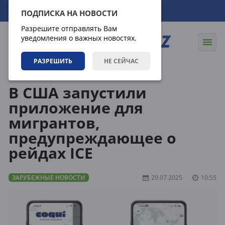
09.08.2026
19:58:29
ПОДПИСКА НА НОВОСТИ
Разрешите отправлять Вам
уведомления о важных новостях.
РАЗРЕШИТЬ
НЕ СЕЙЧАС
Новости
Зарубежные новости
В США запустили
приложение для
мигрантов,
предупреждающее о
рейдах ICE
ЗАРУБЕЖНЫЕ НОВОСТИ
29.07.2025
10:55