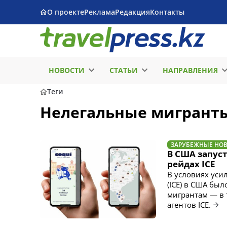
О проекте
Реклама
Редакция
Контакты
НОВОСТИ
СТАТЬИ
НАПРАВЛЕНИЯ
Теги
Нелегальные мигрант
ЗАРУБЕЖНЫЕ НО
В США запус
рейдах ICE
В условиях ус
(ICE) в США бы
мигрантам — в 
агентов ICE.