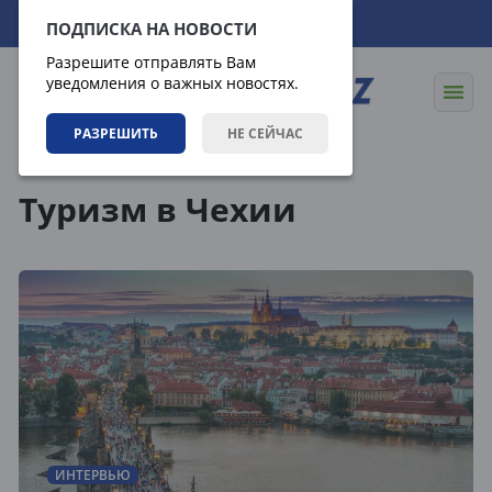
07.08.2026
23:24:30
ПОДПИСКА НА НОВОСТИ
Разрешите отправлять Вам
уведомления о важных новостях.
РАЗРЕШИТЬ
НЕ СЕЙЧАС
Теги
Туризм в Чехии
ИНТЕРВЬЮ