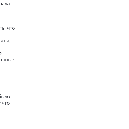
вала.
ть, что
емьи,
е
ионные
 было
 что