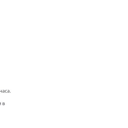
часа.
 в