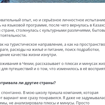
овательный опыт, но и серьёзное личностное испытание
 на языковой программе, после чего вернулась в Казахс
й стране, столкнулась с культурными различиями, быто
тоятельности.
ак на туристическое направление, а как на пространств
аге, расходы на жильё и питание, поиск подработки,
ение качества жизни изнутри.
живания в Чехии, рассказывает о плюсах и минусах жиз
для путешествий и о том, что изменилось в её восприя
тривала ли другие страны?
о спонтанно. В мою школу пришла компания, которая
от вариант мне сразу понравился. Я даже не задумывалас
ммы, не анализировала плюсы и минусы. Просто