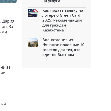
на услуги
Как подать заявку на
лотерею Green Card
2025: Рекомендации
. Дария
для граждан
тан. За
Казахстана
выми
Впечатления из
Нячанга: полезные 10
о
советов для тех, кто
едет во Вьетнам
ни за
тии
ь о