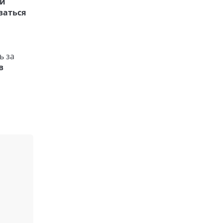
ой
ваться
ь за
в