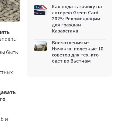
Как подать заявку на
лотерею Green Card
2025: Рекомендации
для граждан
Казахстана
лять
endent.
Впечатления из
Нячанга: полезные 10
ны быть
советов для тех, кто
едет во Вьетнам
стных
давать
го
nb и