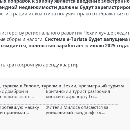
ых поправок к закону является введение электронн
арендной недвижимости должны будут зарегистриро
 регистрации их квартира получит право отображаться в
нистерству регионального развития Чехии лучше следит
ые сборы и налоги.
Система e-Turista будет запущена 
ожидается, полностью заработает к июлю 2025 года.
ть краткосрочную аренду квартир
в
,
туризм в Европе
,
туризм в Чехии
,
чрезмерный туризм
 с домброй и
Британский турист разгромил
о важно знать...
киоски в аэропорту Го...
иротевшую макаку
Жители Милоса опасаются за
и принимат...
уникальный ландшафт ос...