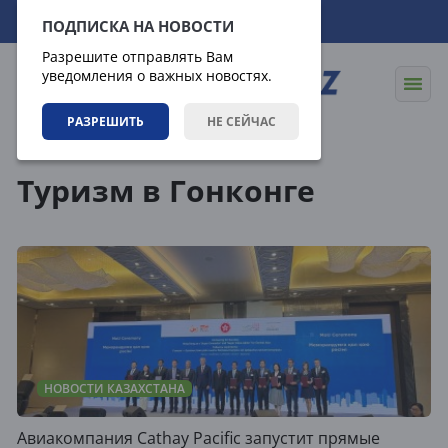
06.08.2026
09:46:56
ПОДПИСКА НА НОВОСТИ
Разрешите отправлять Вам
уведомления о важных новостях.
РАЗРЕШИТЬ
НЕ СЕЙЧАС
Теги
Туризм в Гонконге
НОВОСТИ КАЗАХСТАНА
Авиакомпания Cathay Pacific запустит прямые