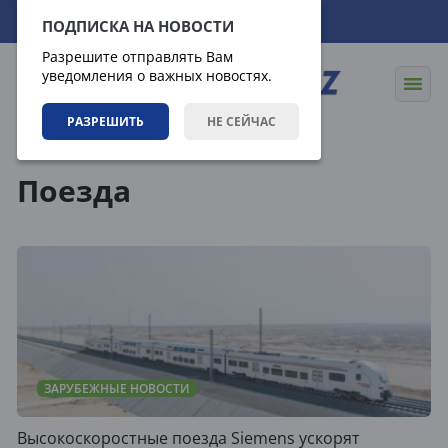
07.08.2026
18:38:36
ПОДПИСКА НА НОВОСТИ
Разрешите отправлять Вам
уведомления о важных новостях.
РАЗРЕШИТЬ
НЕ СЕЙЧАС
Теги
Поезда
ЗАРУБЕЖНЫЕ НОВОСТИ
Высокоскоростные поезда Siemens ускорят