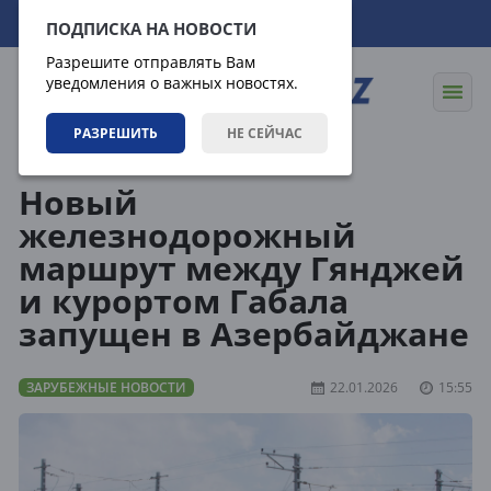
08.08.2026
20:36:02
ПОДПИСКА НА НОВОСТИ
Разрешите отправлять Вам
уведомления о важных новостях.
РАЗРЕШИТЬ
НЕ СЕЙЧАС
Новости
Зарубежные новости
Новый
железнодорожный
маршрут между Гянджей
и курортом Габала
запущен в Азербайджане
ЗАРУБЕЖНЫЕ НОВОСТИ
22.01.2026
15:55