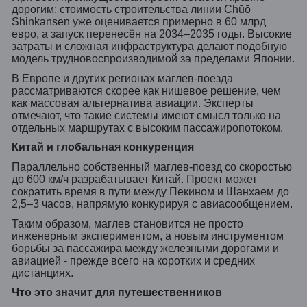
дорогим: стоимость строительства линии Chūō
Shinkansen уже оценивается примерно в 60 млрд
евро, а запуск перенесён на 2034–2035 годы. Высокие
затраты и сложная инфраструктура делают подобную
модель трудновоспроизводимой за пределами Японии.
В Европе и других регионах маглев-поезда
рассматриваются скорее как нишевое решение, чем
как массовая альтернатива авиации. Эксперты
отмечают, что такие системы имеют смысл только на
отдельных маршрутах с высоким пассажиропотоком.
Китай и глобальная конкуренция
Параллельно собственный маглев-поезд со скоростью
до 600 км/ч разрабатывает Китай. Проект может
сократить время в пути между Пекином и Шанхаем до
2,5–3 часов, напрямую конкурируя с авиасообщением.
Таким образом, маглев становится не просто
инженерным экспериментом, а новым инструментом
борьбы за пассажира между железными дорогами и
авиацией - прежде всего на коротких и средних
дистанциях.
Что это значит для путешественников