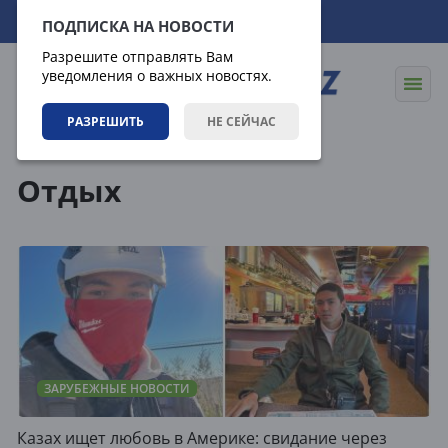
08.08.2026
04:44:40
ПОДПИСКА НА НОВОСТИ
Разрешите отправлять Вам
уведомления о важных новостях.
РАЗРЕШИТЬ
НЕ СЕЙЧАС
Теги
Отдых
ЗАРУБЕЖНЫЕ НОВОСТИ
Казах ищет любовь в Америке: свидание через