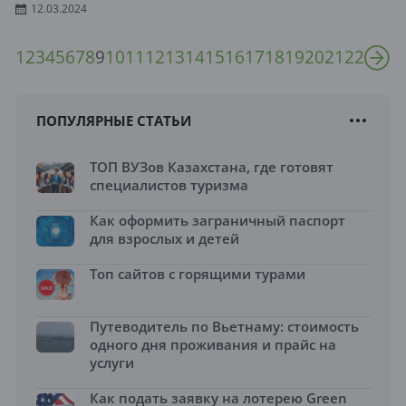
12.03.2024
1
2
3
4
5
6
7
8
9
10
11
12
13
14
15
16
17
18
19
20
21
22
ПОПУЛЯРНЫЕ СТАТЬИ
ТОП ВУЗов Казахстана, где готовят
специалистов туризма
Как оформить заграничный паспорт
для взрослых и детей
Топ сайтов с горящими турами
Путеводитель по Вьетнаму: стоимость
одного дня проживания и прайс на
услуги
Как подать заявку на лотерею Green