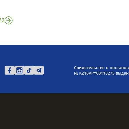
22
Свидетельство о постанов
№ KZ16VPY00118275 выдано