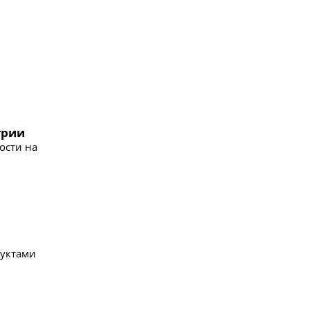
трии
ости на
руктами