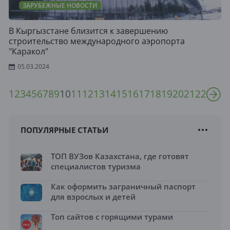
ЗАРУБЕЖНЫЕ НОВОСТИ
В Кыргызстане близится к завершению
строительство международного аэропорта
"Каракол"
05.03.2024
1
2
3
4
5
6
7
8
9
10
11
12
13
14
15
16
17
18
19
20
21
22
ПОПУЛЯРНЫЕ СТАТЬИ
ТОП ВУЗов Казахстана, где готовят
специалистов туризма
Как оформить заграничный паспорт
для взрослых и детей
Топ сайтов с горящими турами