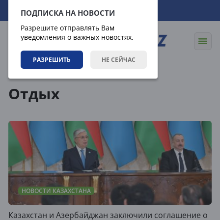
08.08.2026
16:22:50
ПОДПИСКА НА НОВОСТИ
Разрешите отправлять Вам
уведомления о важных новостях.
РАЗРЕШИТЬ
НЕ СЕЙЧАС
Теги
Отдых
НОВОСТИ КАЗАХСТАНА
Казахстан и Азербайджан заключили соглашение о