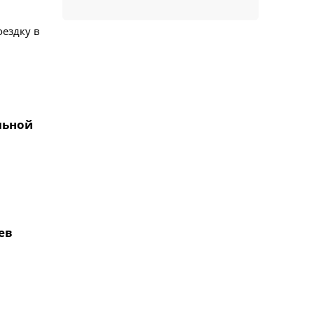
ездку в
льной
ев