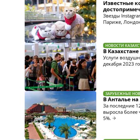
Известные к
достопримеч
Звезды Instagr
Париже, Лондон
НОВОСТИ КАЗАХС
В Казахстан
Услуги воздушн
декабря 2023 г
ЗАРУБЕЖНЫЕ НО
В Анталье н
За последние 1
выросла более ч
5%.