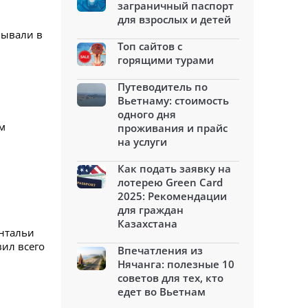
заграничный паспорт
для взрослых и детей
бывали в
Топ сайтов с
горящими турами
Путеводитель по
Вьетнаму: стоимость
одного дня
м
проживания и прайс
на услуги
Как подать заявку на
лотерею Green Card
2025: Рекомендации
для граждан
Казахстана
Антальи
вил всего
Впечатления из
Нячанга: полезные 10
советов для тех, кто
едет во Вьетнам