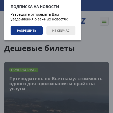
06.08.2026
09:48:38
ПОДПИСКА НА НОВОСТИ
Разрешите отправлять Вам
уведомления о важных новостях.
РАЗРЕШИТЬ
НЕ СЕЙЧАС
Теги
Дешевые билеты
ПОЛЕЗНО ЗНАТЬ
Путеводитель по Вьетнаму: стоимость
одного дня проживания и прайс на
услуги