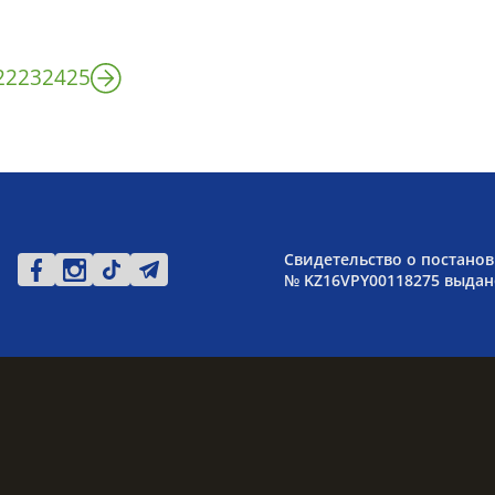
22
23
24
25
Свидетельство о постанов
№ KZ16VPY00118275 выдано