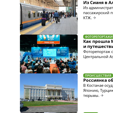
Из Сианя в 
Из администрат
пассажирский п
КТЖ.
ФОТОРЕПОРТАЖИ
Как прошла 
и путешеств
Фоторепортаж с
Центральной А
ПРОИСШЕСТВИЯ
Россиянка об
В Костанае осу
Японию, Турцию
тюрьмы.