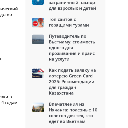
заграничный паспорт
для взрослых и детей
тический
одство
Топ сайтов с
горящими турами
Путеводитель по
Вьетнаму: стоимость
одного дня
проживания и прайс
в
на услуги
Как подать заявку на
лотерею Green Card
2025: Рекомендации
для граждан
Казахстана
ёвки в
 4 годам
Впечатления из
Нячанга: полезные 10
советов для тех, кто
едет во Вьетнам