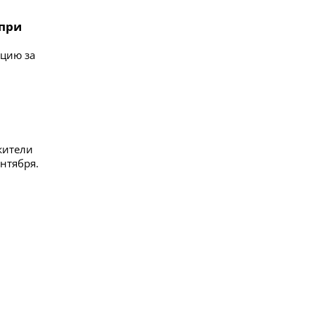
 при
цию за
жители
ентября.