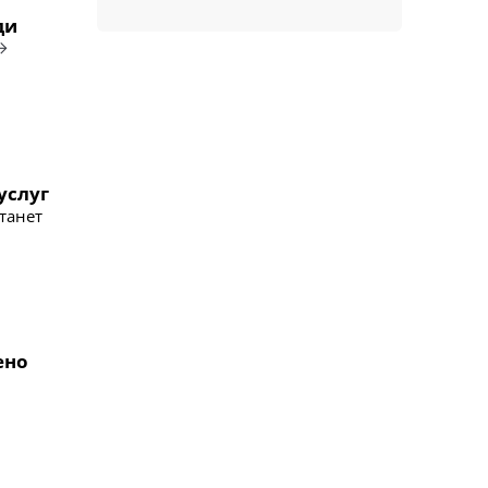
ди
услуг
танет
ено