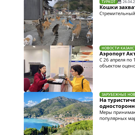
ТУРКОТ
26.04.
Кошки захва
Стремительный 
НОВОСТИ КАЗАХС
Аэропорт Акт
С 26 апреля по 
объектом оценок
ЗАРУБЕЖНЫЕ НО
На туристич
односторонн
Меры принимают
популярных ма