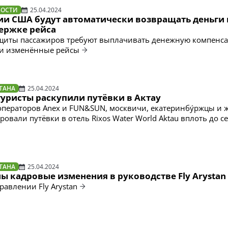
ВОСТИ
25.04.2024
и США будут автоматически возвращать деньги
держке рейса
щиты пассажиров требуют выплачивать денежную компенса
и изменённые рейсы
ТАНА
25.04.2024
туристы раскупили путёвки в Актау
ператоров Anex и FUN&SUN, москвичи, екатеринбу́ржцы и 
овали путёвки в отель Rixos Water World Aktau вплоть до с
ТАНА
25.04.2024
ы кадровые изменения в руководстве Fly Arystan
равлении Fly Arystan