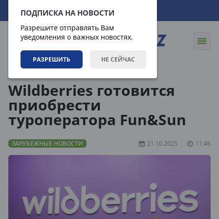
06.08.2026
09:49:09
ПОДПИСКА НА НОВОСТИ
Разрешите отправлять Вам
уведомления о важных новостях.
РАЗРЕШИТЬ
НЕ СЕЙЧАС
Новости
Зарубежные новости
Wildberries готовится
приобрести
туроператора Fun&Sun
ЗАРУБЕЖНЫЕ НОВОСТИ
21.10.2025
11:46