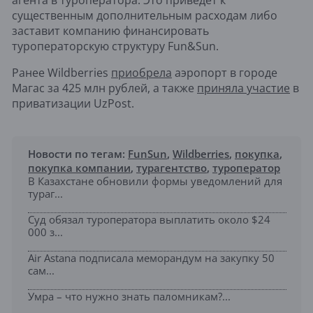
агента в туроператора. Это приведёт к
существенным дополнительным расходам либо
заставит компанию финансировать
туроператорскую структуру Fun&Sun.
Ранее Wildberries
приобрела
аэропорт в городе
Магас за 425 млн рублей, а также
приняла участие
в
приватизации UzPost.
Новости по тегам:
FunSun
,
Wildberries
,
покупка
,
покупка компании
,
турагентство
,
туроператор
В Казахстане обновили формы уведомлений для
тураг...
Суд обязал туроператора выплатить около $24
000 з...
Air Astana подписала меморандум на закупку 50
сам...
Умра – что нужно знать паломникам?...