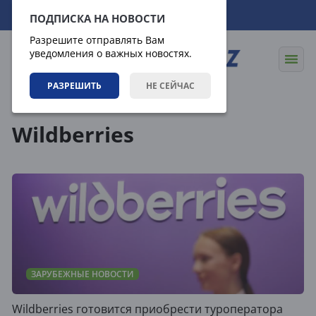
08.08.2026
14:47:08
ПОДПИСКА НА НОВОСТИ
Разрешите отправлять Вам
уведомления о важных новостях.
РАЗРЕШИТЬ
НЕ СЕЙЧАС
Теги
Wildberries
ЗАРУБЕЖНЫЕ НОВОСТИ
Wildberries готовится приобрести туроператора