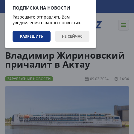
10.08.2026
15:15:24
ПОДПИСКА НА НОВОСТИ
Разрешите отправлять Вам
уведомления о важных новостях.
РАЗРЕШИТЬ
НЕ СЕЙЧАС
Новости
Зарубежные новости
Владимир Жириновский
причалит в Актау
ЗАРУБЕЖНЫЕ НОВОСТИ
09.02.2024
14:34