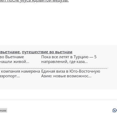
леп после укуса ядовитой медузы.
 вьетнаме
,
путешествие во вьетнам
во Вьетнаме
Пока все летят в Турцию — 5
 нашли живой...
направлений, где каза...
 компания намерена
Единая виза в Юго-Восточную
эропорт...
Азию: новые возможнос...
тнам