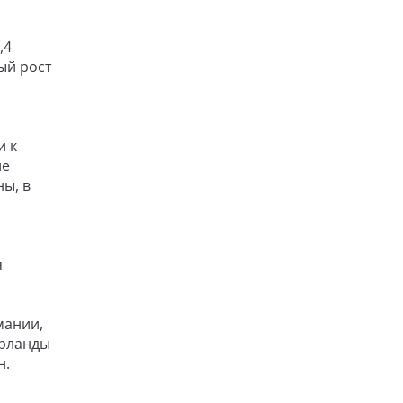
,4
ый рост
и к
ие
ы, в
я
мании,
ерланды
н.