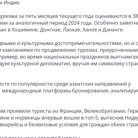
и Индия.
уризма за пять месяцев текущего года оцениваются в 38
чем за аналогичный период 2024 года. Особенно заметн
н в Хошимине, Донгнае, Лаокае, Ханое и Дананге.
одными и культурными достопримечательностями, но и с
и кампаниями по продвижению туризма, приуроченным
ример, во время национальных праздников вьетнамск
духе культурной дипломатии, вручая им символику стран
есте по популярности среди азиатских направлений у
ят международные платформы бронирования, анализиру
ам проявили туристы из Франции, Великобритании, Гер
ияне и норвежцы впервые вошли в топ-5, вытеснив Нид
иарейсы и безвизовые условия для граждан обеих стра