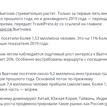
Вьетнам стремительно растет. Только за первые пять ме
о прошлого года, но и доковидного 2019 года — период
изма, передает TravelPress.kz со ссылкой на главное
нансов
Вьетнама.
у посетили более 1,53 миллиона человек. Это на 11% бол
ыше показателя 2019 года.
тим летом наблюдается ощутимый рост интереса к Вьет
ает 20%. Особенно востребованы маршруты с посещен
да Вьетнам посетили около 9,2 миллиона иностранных г
дом прошлого года. Основной поток по-прежнему
ше 7,4 миллиона человек прибыли самолетами, более 1
яся часть — морем.
ежнему доминируют Китай, Южная Корея, Тайвань, Инди
 роста продемонстрировали такие рынки, как Россия (