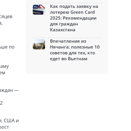
Как подать заявку на
лотерею Green Card
сяцев
2025: Рекомендации
а,
для граждан
Казахстана
Впечатления из
ьше по
Нячанга: полезные 10
советов для тех, кто
едет во Вьетнам
наму
ием
раждан —
,2
я, США и
рост