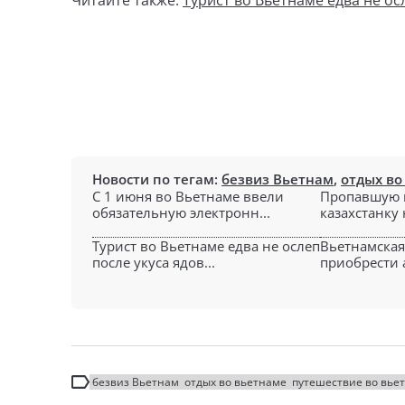
Читайте также:
Турист во Вьетнаме едва не ос
Новости по тегам:
безвиз Вьетнам
,
отдых во
С 1 июня во Вьетнаме ввели
Пропавшую 
обязательную электронн...
казахстанку
Турист во Вьетнаме едва не ослеп
Вьетнамская
после укуса ядов...
приобрести а
безвиз Вьетнам
отдых во вьетнаме
путешествие во вье