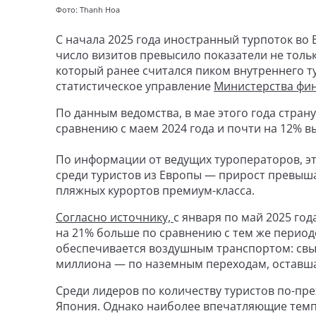
Фото: Thanh Hoa
С начала 2025 года иностранный турпоток во 
число визитов превысило показатели не тольк
который ранее считался пиком внутреннего тур
статистическое управление
Министерства фи
По данным ведомства, в мае этого года стран
сравнению с маем 2024 года и почти на 12% в
По информации от ведущих туроператоров, э
среди туристов из Европы — прирост превыш
пляжных курортов премиум-класса.
Согласно источнику,
с января по май 2025 го
на 21% больше по сравнению с тем же перио
обеспечивается воздушным транспортом: свы
миллиона — по наземным переходам, оставша
Среди лидеров по количеству туристов по-пр
Япония. Однако наиболее впечатляющие темпы