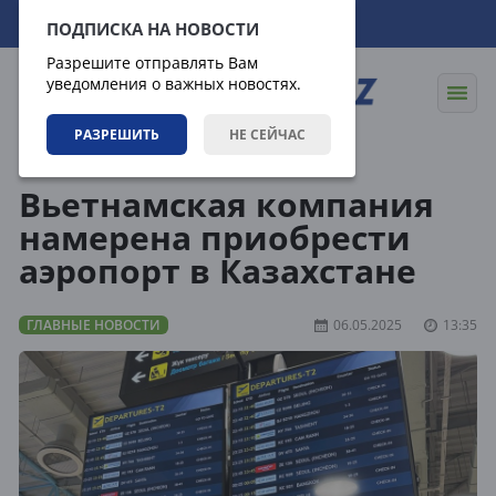
09.08.2026
15:53:57
ПОДПИСКА НА НОВОСТИ
Разрешите отправлять Вам
уведомления о важных новостях.
РАЗРЕШИТЬ
НЕ СЕЙЧАС
Новости
Главные новости
Вьетнамская компания
намерена приобрести
аэропорт в Казахстане
ГЛАВНЫЕ НОВОСТИ
06.05.2025
13:35