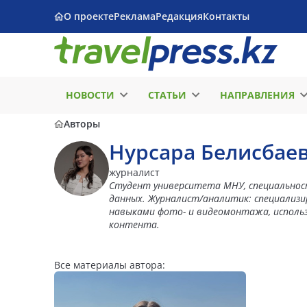
О проекте
Реклама
Редакция
Контакты
НОВОСТИ
СТАТЬИ
НАПРАВЛЕНИЯ
Авторы
Нурсара Белисбае
журналист
Студент университета МНУ, специальнос
данных. Журналист/аналитик: специализи
навыками фото- и видеомонтажа, исполь
контента.
Все материалы автора: