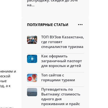
распродажу: скидки до 30%
на...
ПОПУЛЯРНЫЕ СТАТЬИ
ТОП ВУЗов Казахстана,
где готовят
специалистов туризма
Как оформить
заграничный паспорт
для взрослых и детей
ечением и
Топ сайтов с
ческой
горящими турами
рные
д, а к
Путеводитель по
Вьетнаму: стоимость
одного дня
проживания и прайс