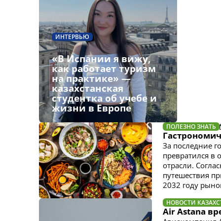
ИНТЕРВЬЮ
«В Испании я вижу,
как работает туризм
на практике» —
казахстанская
студентка об учебе и
жизни в Европе
ПОЛЕЗНО ЗНАТЬ
Гастрономич
За последние г
превратился в 
отрасли. Согла
путешествия пр
2032 году рынок
НОВОСТИ КАЗАХС
Air Astana 