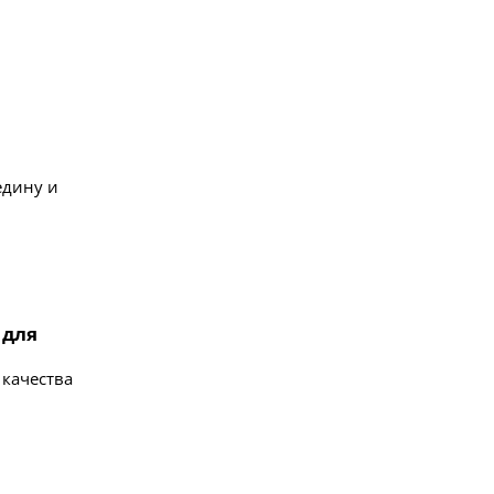
едину и
 для
качества