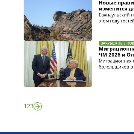
Новые прави
изменится дл
Баянаульский н
этом году гост
ЗАРУБЕЖНЫЕ НО
Миграционна
ЧМ-2026 и О
Миграционная п
болельщиков в 
1
2
3