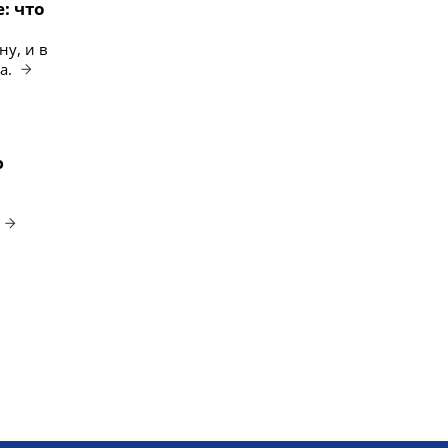
: что
у, и в
ра.
ю