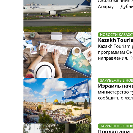
Авиакомпания A
Атырау — Дубай
НОВОСТИ КАЗАХС
Kazakh Tour
Kazakh Tourism
программам Онл
направления.
ЗАРУБЕЖНЫЕ НО
Израиль нач
министерство т
сообщить о жел
ЗАРУБЕЖНЫЕ НО
Продал дом, 