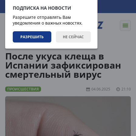
07.08.2026
10:34:24
ПОДПИСКА НА НОВОСТИ
Разрешите отправлять Вам
уведомления о важных новостях.
РАЗРЕШИТЬ
НЕ СЕЙЧАС
Новости
Происшествия
После укуса клеща в
Испании зафиксирован
смертельный вирус
ПРОИСШЕСТВИЯ
04.06.2025
21:10