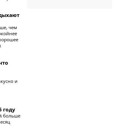
тдыхают
ыше, чем
покойнее
 хорошее
х
что
вкусно и
5 году
1% больше
месяц