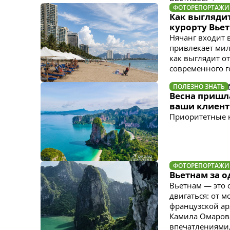
ФОТОРЕПОРТАЖИ
Как выглядит
курорту Вье
Нячанг входит 
привлекает мил
как выглядит о
современного г
ПОЛЕЗНО ЗНАТЬ
Весна пришла
ваши клиент
Приоритетные н
ФОТОРЕПОРТАЖИ
Вьетнам за о
Вьетнам — это 
двигаться: от м
французской ар
Камила Омарова
впечатлениями,