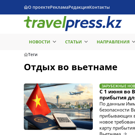
О проекте
Реклама
Редакция
Контакты
НОВОСТИ
СТАТЬИ
НАПРАВЛЕНИЯ
Теги
Отдых во вьетнаме
ЗАРУБЕЖНЫЕ НО
С 1 июня во 
прибытия дл
По данным Имм
безопасности В
прибывающих в
новое требован
карту прибытия
Вьетнама.