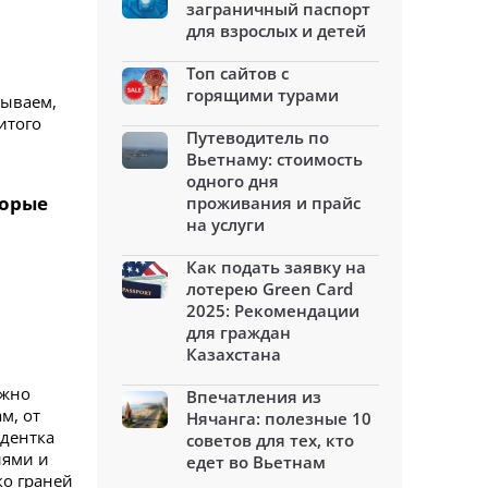
заграничный паспорт
для взрослых и детей
Топ сайтов с
горящими турами
зываем,
итого
Путеводитель по
Вьетнаму: стоимость
одного дня
торые
проживания и прайс
на услуги
Как подать заявку на
лотерею Green Card
2025: Рекомендации
для граждан
Казахстана
ужно
Впечатления из
м, от
Нячанга: полезные 10
ндентка
советов для тех, кто
иями и
едет во Вьетнам
ко граней