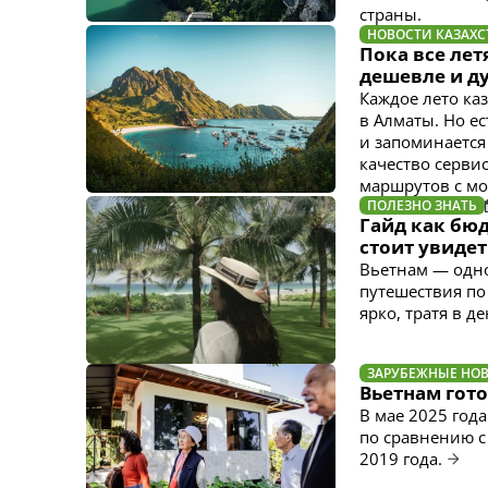
страны.
НОВОСТИ КАЗАХС
Пока все лет
дешевле и д
Каждое лето ка
в Алматы. Но е
и запоминается
качество серви
маршрутов с мо
ПОЛЕЗНО ЗНАТЬ
Гайд как бюд
стоит увидет
Вьетнам — одно
путешествия по
ярко, тратя в д
ЗАРУБЕЖНЫЕ НО
Вьетнам гото
В мае 2025 год
по сравнению с
2019 года.