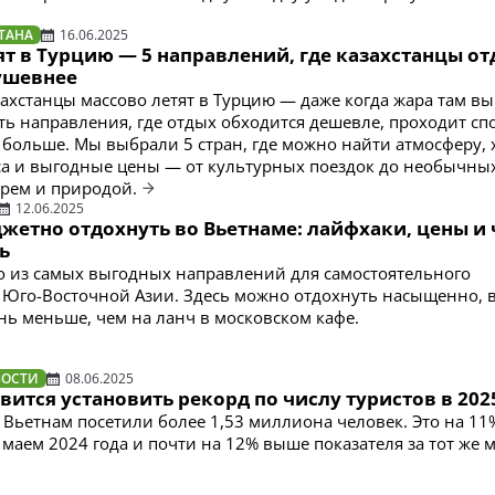
ТАНА
16.06.2025
ят в Турцию — 5 направлений, где казахстанцы о
ушевнее
захстанцы массово летят в Турцию — даже когда жара там в
сть направления, где отдых обходится дешевле, проходит с
 больше. Мы выбрали 5 стран, где можно найти атмосферу,
са и выгодные цены — от культурных поездок до необычны
рем и природой.
12.06.2025
жетно отдохнуть во Вьетнаме: лайфхаки, цены и 
ь
 из самых выгодных направлений для самостоятельного
 Юго-Восточной Азии. Здесь можно отдохнуть насыщенно, 
ень меньше, чем на ланч в московском кафе.
ВОСТИ
08.06.2025
вится установить рекорд по числу туристов в 202
а Вьетнам посетили более 1,53 миллиона человек. Это на 1
 маем 2024 года и почти на 12% выше показателя за тот же 