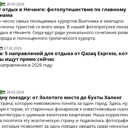
30.05.2026
 отдых в Нячанге: фотопутешествие по главному
тнама
в число самых посещаемых курортов Вьетнама и ежегодно
лионы туристов со всего мира. В нашей фотопрогулке пока
тдых в Нячанге. Сюда едут ради уникального сочетания разв
орода и полноценного тропического курорта.
27.02.2026
: 5 направлений для отдыха от Qazaq Express, ко
ы ищут прямо сейчас
аправления в 2026 году
26.02.2026
дну поездку: от Золотого моста до бухты Халонг
страна, которую невозможно понять за один город. Здесь н
оря к горам, от старинных фонариков к известняковым скала
хитектуры к шумным азиатским кварталам. Наша корреспо
 посетила эту экзотическую страну и поделилась фотограф
 которые позволяют за одну поездку увидеть сразу несколь