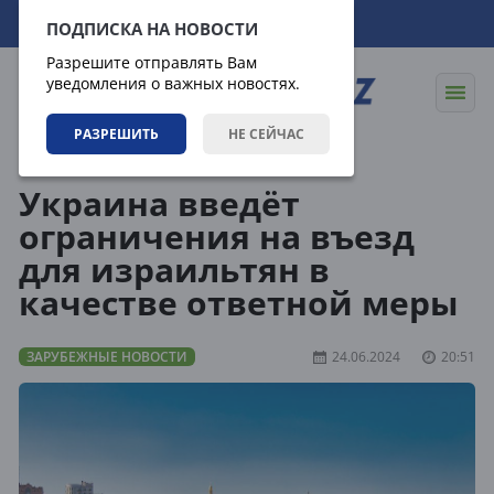
08.08.2026
15:04:51
ПОДПИСКА НА НОВОСТИ
Разрешите отправлять Вам
уведомления о важных новостях.
РАЗРЕШИТЬ
НЕ СЕЙЧАС
Новости
Зарубежные новости
Украина введёт
ограничения на въезд
для израильтян в
качестве ответной меры
ЗАРУБЕЖНЫЕ НОВОСТИ
24.06.2024
20:51