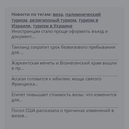
Новости по тегам:
виза
,
паломнический
туризм
,
религиозный туризм
,
туризм в
Израиле
,
туризм в Украине
Иностранцам стало проще оформить въезд и
документ...
Таиланд сократит срок безвизового пребывания
для ...
Жаркентская мечеть и Вознесенский храм вошли
в пр...
Ассизи готовится к юбилею: мощи святого
Франциска...
Египет повышает стоимость визы: что изменится
для...
Посол США рассказала о причинах изменений в
визов...