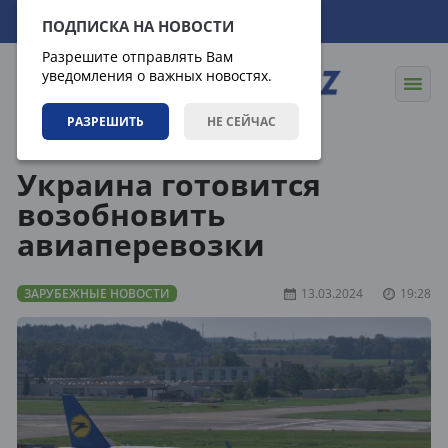
09.08.2026
03:25:59
ПОДПИСКА НА НОВОСТИ
Разрешите отправлять Вам
уведомления о важных новостях.
РАЗРЕШИТЬ
НЕ СЕЙЧАС
Новости
Зарубежные новости
Украина готовится
возобновить
авиаперевозки
ЗАРУБЕЖНЫЕ НОВОСТИ
13.03.2024
19:28