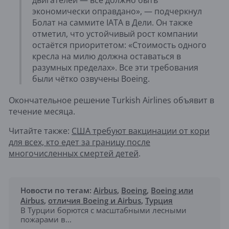
двигателей — всё должно быть
экономически оправдано», — подчеркнул
Болат на саммите IATA в Дели. Он также
отметил, что устойчивый рост компании
остаётся приоритетом: «Стоимость одного
кресла на милю должна оставаться в
разумных пределах». Все эти требования
были чётко озвучены Boeing.
Окончательное решение Turkish Airlines объявит в
течение месяца.
Читайте также:
США требуют вакцинации от кори
для всех, кто едет за границу после
многочисленных смертей детей
.
Новости по тегам:
Airbus
,
Boeing
,
Boeing или
Airbus
,
отличия Boeing и Airbus
,
Турция
В Турции борются с масштабными лесными
пожарами в...