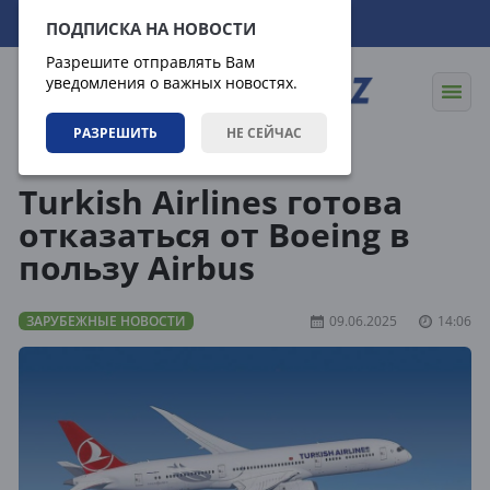
07.08.2026
10:57:11
ПОДПИСКА НА НОВОСТИ
Разрешите отправлять Вам
уведомления о важных новостях.
РАЗРЕШИТЬ
НЕ СЕЙЧАС
Новости
Зарубежные новости
Turkish Airlines готова
отказаться от Boeing в
пользу Airbus
ЗАРУБЕЖНЫЕ НОВОСТИ
09.06.2025
14:06