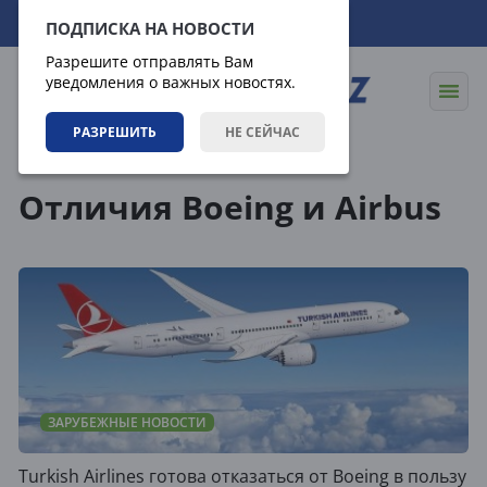
07.08.2026
00:37:43
ПОДПИСКА НА НОВОСТИ
Разрешите отправлять Вам
уведомления о важных новостях.
РАЗРЕШИТЬ
НЕ СЕЙЧАС
Теги
Отличия Boeing и Airbus
ЗАРУБЕЖНЫЕ НОВОСТИ
Turkish Airlines готова отказаться от Boeing в пользу