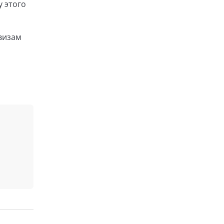
у этого
визам