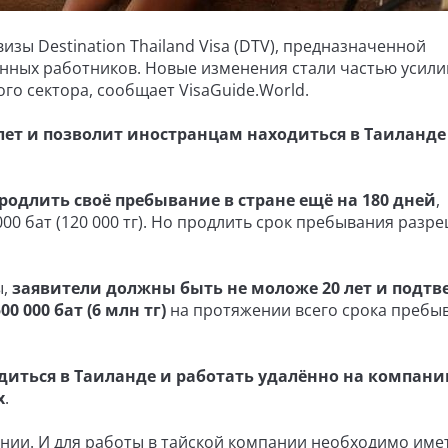
зы Destination Thailand Visa (DTV), предназначенной
нных работников. Новые изменения стали частью усили
го сектора, сообщает VisaGuide.World.
лет и позволит иностранцам находиться в Таиланде
родлить своё пребывание в стране ещё на 180 дней
,
00 бат (120 000 тг). Но продлить срок пребывания разр
ы,
заявители должны быть не моложе 20 лет и подтв
 000 бат (6 млн тг)
на протяжении всего срока пребы
диться в Таиланде и работать удалённо на компан
х
.
ании. И для работы в тайской компании необходимо име