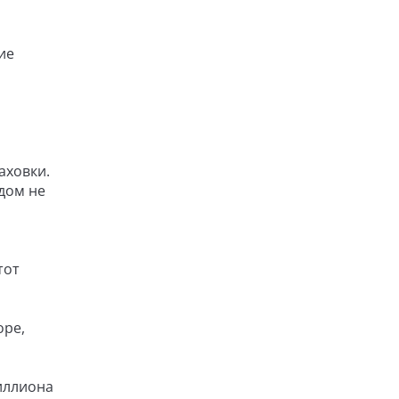
ие
аховки.
дом не
тот
оре,
миллиона