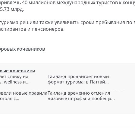
 привлечь 40 миллионов международных туристов к конц
5,73 млрд.
туризма решили также увеличить сроки пребывания по 
 аспирантов и пенсионеров.
фровых кочевников
вые кочевники
ет ставку на
Таиланд продвигает новый
 wellness и...
формат туризма: в Паттай...
ввели новые правила
Таиланд временно отменил
голя с...
визовые штрафы и пообеща...