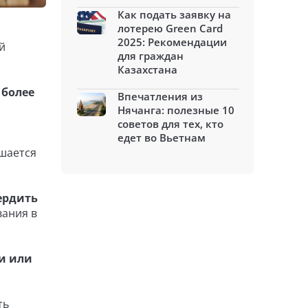
Как подать заявку на
лотерею Green Card
2025: Рекомендации
й
для граждан
Казахстана
 более
Впечатления из
Нячанга: полезные 10
советов для тех, кто
едет во Вьетнам
ешается
ердить
вания в
ии или
ть