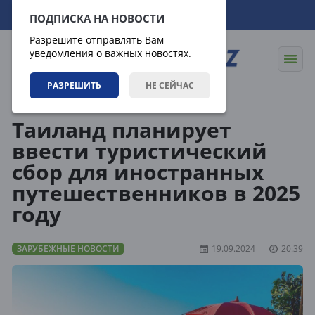
09.08.2026
13:42:17
ПОДПИСКА НА НОВОСТИ
Разрешите отправлять Вам
уведомления о важных новостях.
РАЗРЕШИТЬ
НЕ СЕЙЧАС
Новости
Зарубежные новости
Таиланд планирует
ввести туристический
сбор для иностранных
путешественников в 2025
году
ЗАРУБЕЖНЫЕ НОВОСТИ
19.09.2024
20:39