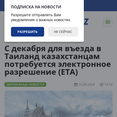
10.08.2026
07:24:34
ПОДПИСКА НА НОВОСТИ
Разрешите отправлять Вам
уведомления о важных новостях.
РАЗРЕШИТЬ
НЕ СЕЙЧАС
Новости
Зарубежные новости
С декабря для въезда в
Таиланд казахстанцам
потребуется электронное
разрешение (ETA)
ЗАРУБЕЖНЫЕ НОВОСТИ
15.09.2024
10:16