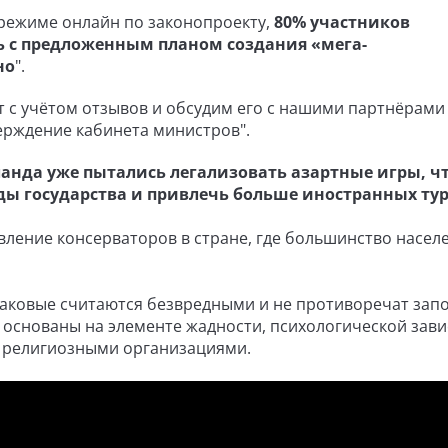
 режиме онлайн по законопроекту,
80% участников
 с предложенным планом создания «мега-
но
".
 с учётом отзывов и обсудим его с нашими партнёрами
ерждение кабинета министров".
анда уже пытались легализовать азартные игры, ч
ды государства и привлечь больше иностранных тур
вление консерваторов в стране, где большинство насел
 таковые считаются безвредными и не противоречат зап
о основаны на элементе жадности, психологической зав
и религиозными организациями.