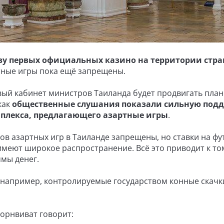
тву первых официальных казино на территории стр
ртные игры пока ещё запрещены.
вый кабинет министров Таиланда будет продвигать пла
как
общественные слушания показали сильную под
плекса, предлагающего азартные игры
.
в азартных игр в Таиланде запрещены, но ставки на фу
меют широкое распространение. Всё это приводит к том
мы денег.
 например, контролируемые государством конные скачк
орнвиват говорит: