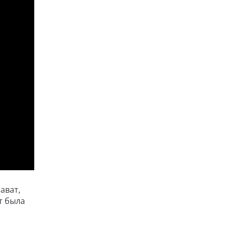
ават,
т была