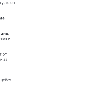
густе он
тие
зино,
ских и
т от
й за
ящейся