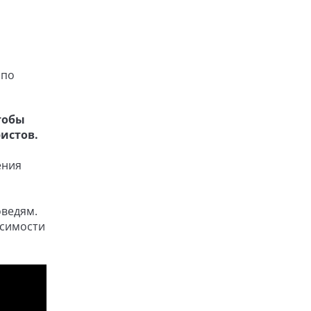
 по
тобы
истов.
ения
оведям.
исимости