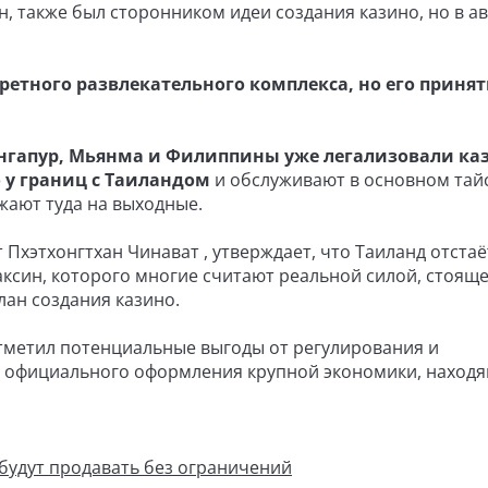
н, также был сторонником идеи создания казино, но в ав
ретного развлекательного комплекса, но его приня
гапур, Мьянма и Филиппины уже легализовали ка
 у границ с Таиландом
и обслуживают в основном тай
жают туда на выходные.
Пхэтхонгтхан Чинават , утверждает, что Таиланд отстаё
Таксин, которого многие считают реальной силой, стояще
ан создания казино.
метил потенциальные выгоды от регулирования и
и официального оформления крупной экономики, наход
 будут продавать без ограничений