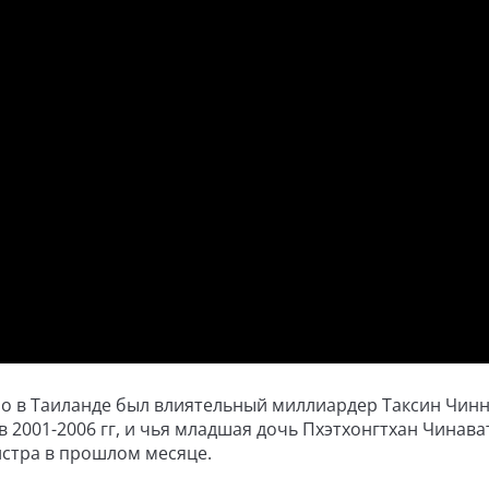
о в Таиланде был влиятельный миллиардер Таксин Чинн
2001-2006 гг, и чья младшая дочь Пхэтхонгтхан Чинава
истра в прошлом месяце.