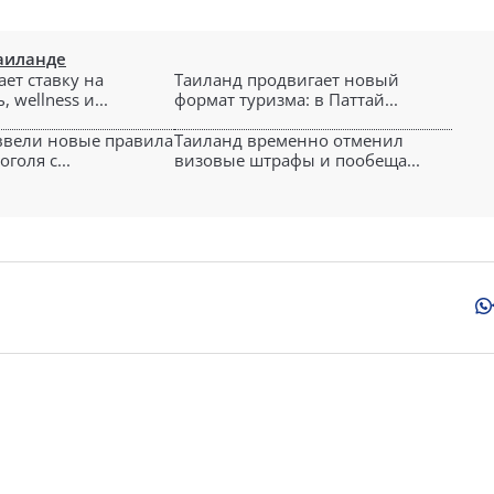
Таиланде
ет ставку на
Таиланд продвигает новый
 wellness и...
формат туризма: в Паттай...
ввели новые правила
Таиланд временно отменил
голя с...
визовые штрафы и пообеща...