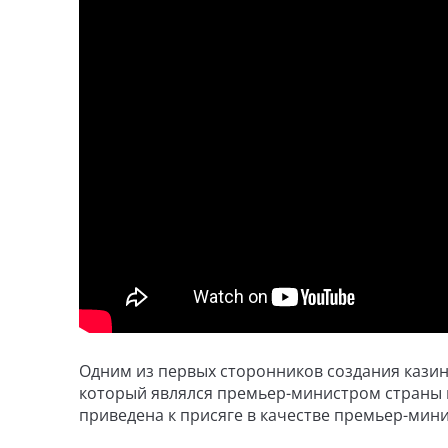
Одним из первых сторонников создания казин
который являлся премьер-министром страны в 
приведена к присяге в качестве премьер-мин