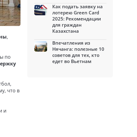
Как подать заявку на
лотерею Green Card
2025: Рекомендации
для граждан
Казахстана
аны
,
Впечатления из
Нячанга: полезные 10
советов для тех, кто
ны по
едет во Вьетнам
держку
тбол,
у, что в
и и