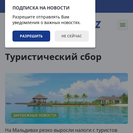
08.08.2026
19:21:53
ПОДПИСКА НА НОВОСТИ
Разрешите отправлять Вам
уведомления о важных новостях.
РАЗРЕШИТЬ
НЕ СЕЙЧАС
Теги
Туристический сбор
ЗАРУБЕЖНЫЕ НОВОСТИ
На Мальдивах резко выросли налоги с туристов