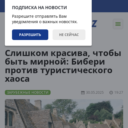
09.08.2026
20:51:13
ПОДПИСКА НА НОВОСТИ
Разрешите отправлять Вам
уведомления о важных новостях.
РАЗРЕШИТЬ
НЕ СЕЙЧАС
Новости
Зарубежные новости
Слишком красива, чтобы
быть мирной: Бибери
против туристического
хаоса
ЗАРУБЕЖНЫЕ НОВОСТИ
30.05.2025
19:27