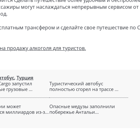
мится сделать путешествие более удобным и беспробле
пассажиры могут наслаждаться непрерывным сервисом от
од.
сплатным трансфером и сделайте свое путешествие по 
на продажу алкоголя для туристов.
втобус
,
Турция
Cargo запустил
Туристический автобус
е грузовые ...
полностью сгорел на трассе ...
ии может
Опасные медузы заполнили
я миллиардов из-з...
побережье Антальи...