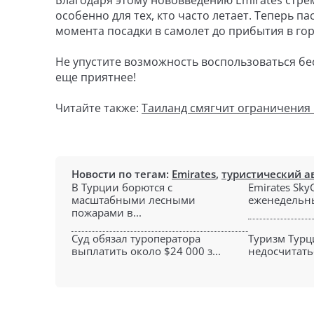
Благодаря этому нововведению Emirates стре
особенно для тех, кто часто летает. Теперь 
момента посадки в самолет до прибытия в гор
Не упустите возможность воспользоваться бе
еще приятнее!
Читайте также:
Таиланд смягчит ограничения 
Новости по тегам:
Emirates
,
туристический а
В Турции борются с
Emirates Sky
масштабными лесными
еженедельны
пожарами в...
Суд обязал туроператора
Туризм Турц
выплатить около $24 000 з...
недосчитатьс