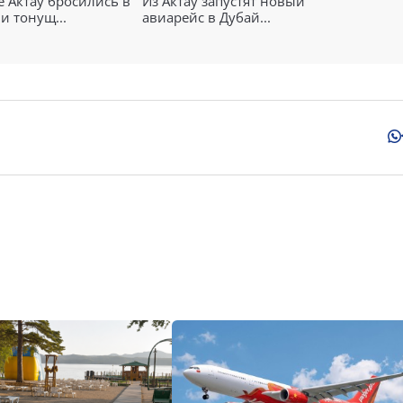
 Актау бросились в
Из Актау запустят новый
и тонущ...
авиарейс в Дубай...