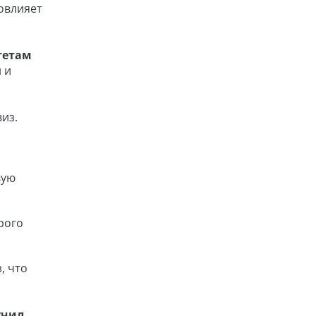
овлияет
тетам
 и
из.
вую
рого
, что
учил