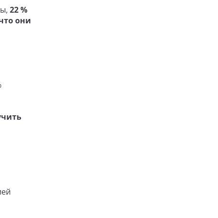
ты,
22 %
 что они
%
учить
ией