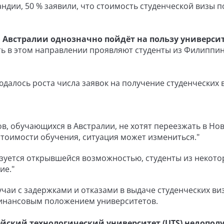
ндии, 50 % заявили, что стоимость студенческой визы п
Австралии однозначно пойдёт на пользу универси
ть в этом направлении проявляют студенты из Филиппин
юдалось роста числа заявок на получение студенческих в
в, обучающихся в Австралии, не хотят переезжать в Но
стоимости обучения, ситуация может измениться."
ьзуется открывшейся возможностью, студенты из некото
ие."
учаи с задержками и отказами в выдаче студенческих виз
финансовым положением университетов.
йский технологический университет (UTS) недопол