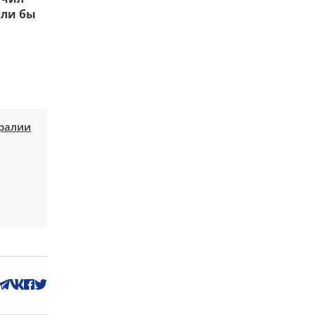
гли бы
тралии