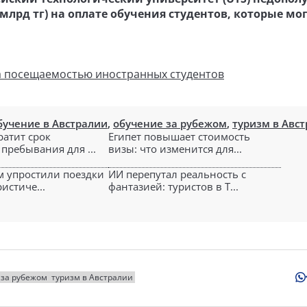
 млрд тг) на оплате обучения студентов, которые мо
за посещаемостью иностранных студентов
бучение в Австралии
,
обучение за рубежом
,
туризм в Авс
ратит срок
Египет повышает стоимость
пребывания для ...
визы: что изменится для...
м упростили поездки
ИИ перепутал реальность с
истиче...
фантазией: туристов в Т...
 за рубежом
туризм в Австралии