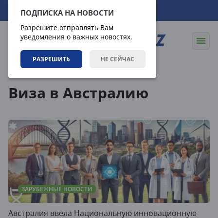
08.08.2026
00:29:50
ПОДПИСКА НА НОВОСТИ
Разрешите отправлять Вам
уведомления о важных новостях.
РАЗРЕШИТЬ
НЕ СЕЙЧАС
Теги
Виза в Австралию
ЗАРУБЕЖНЫЕ НОВОСТИ
Австралия ввела Национальную инновационную