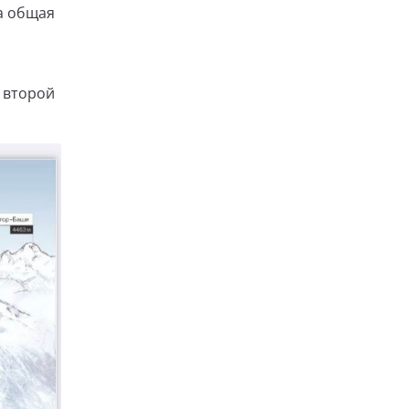
 а общая
е второй