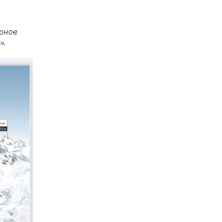
ионов
».