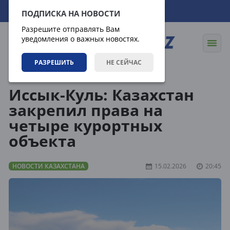
08.08.2026
19:58:57
ПОДПИСКА НА НОВОСТИ
Разрешите отправлять Вам
уведомления о важных новостях.
РАЗРЕШИТЬ
НЕ СЕЙЧАС
Новости
Новости Казахстана
Иссык-Куль: Казахстан
закрепил права на
четыре курортных
объекта
НОВОСТИ КАЗАХСТАНА
15.02.2026
20:45